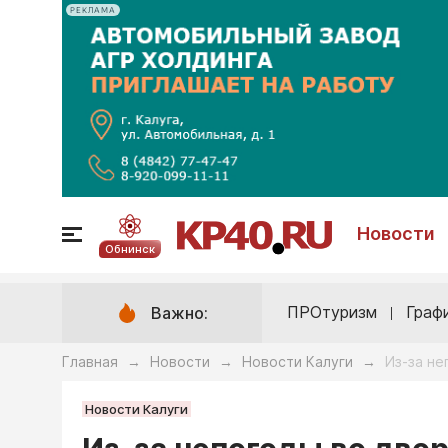
РЕКЛАМА
Новости
Обнинск
ПРОтуризм
Граф
Важно:
Главная
Новости
Новости Калуги
Из-за не
→
→
→
Новости Калуги