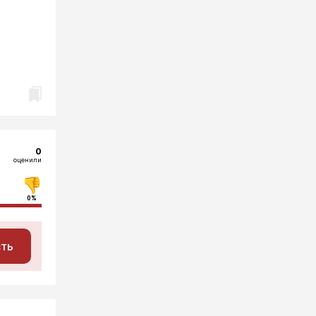
0
оценили
0%
сть