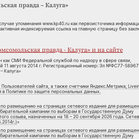
ьская правда – Калуга»
случае упоминания www.kp40.ru как первоисточника информаци
 активная индексируемая ссылка на главную страницу без зак
мсомольская правда - Калуга» и на сайте
н как СМИ Федеральной службой по надзору в сфере связи,
 11 августа 2014 г. Регистрационный номер: Эл №ФС77-58967
– Калуга»
 Пользователей сайта, а также счетчики Яндекс.Метрика, Livein
я в Политике по защите персональных данных.
г по размещению на страницах сетевого издания для размеще
збирательной кампании по выборам в Государственную Думу
го созыва, назначенных на 18 – 20 сентября 2026 года. Сете
.2014г.)
»
г по размещению на страницах сетевого издания для размеще
збирательной кампании по выборам в Государственную Думу