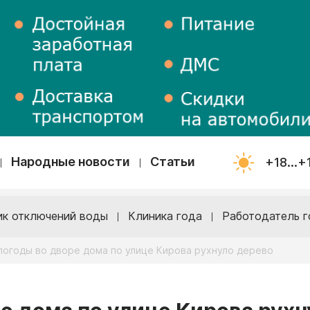
Народные новости
Статьи
+18...+
ик отключений воды
Клиника года
Работодатель г
погоды во дворе дома по улице Кирова рухнуло дерево