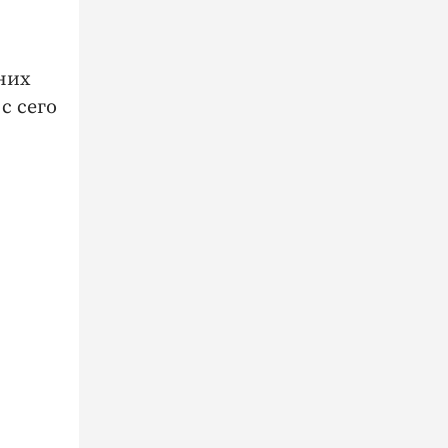
них
с сего