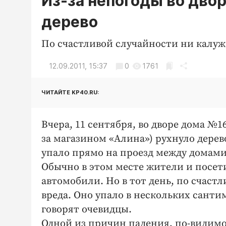
Из-за непогоды во двор
дерево
По счастливой случайности ни калуж
12.09.2011, 15:37
0
1761
ЧИТАЙТЕ KP40.RU:
Вчера, 11 сентября, во дворе дома №1
за магазином «Алина») рухнуло дерево
упало прямо на проезд между домами
Обычно в этом месте жители и посет
автомобили. Но в тот день, по счаст
вреда. Оно упало в нескольких сант
говорят очевидцы.
Одной из причин падения, по-видимом