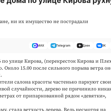
е дома по улице Кирова рухн
ане, ни их имущество не пострадали
MAX
Telegram
Дзен
ВК
6 по улице Кирова, (перекресток Кирова и Пле
. Около 15.00 после сильного порыва ветра он
.
ители салона красоты частенько паркуют свои
ливой случайности, дерево не причинило ника
иметрах от припаркованной рядом «девятки»,
у, стала ветхость дерева. Ведь несмотря на