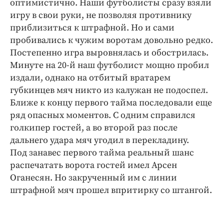
оптимистично. Наши футболисты сразу взяли
Интересное чтиво
игру в свои руки, не позволяя противнику
Клиника года
приблизиться к штрафной. Но и сами
Бренд года
пробивались к чужим воротам довольно редко.
Работодатель года
Постепенно игра выровнялась и обострилась.
Минуте на 20-й наш футболист мощно пробил
издали, однако на отбитый вратарем
губкинцев мяч никто из калужан не подоспел.
Ближе к концу первого тайма последовали еще
ряд опасных моментов. С одним справился
голкипер гостей, а во второй раз после
дальнего удара мяч угодил в перекладину.
Под занавес первого тайма реальный шанс
распечатать ворота гостей имел Арсен
Оганесян. Но закрученный им с линии
штрафной мяч прошел впритирку со штангой.