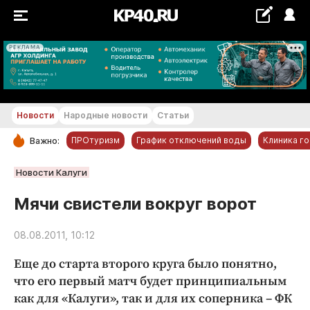
РЕКЛАМА
+20...+21 °С
Новости
Народные новости
Статьи
ПРОтуризм
График отключений воды
Клиника г
Важно:
РУБРИКИ
Новости Калуги
Обнинск
Мячи свистели вокруг ворот
Новости компаний
08.08.2011, 10:12
Статьи
Народные новости
Еще до старта второго круга было понятно,
Авто и транспорт
что его первый матч будет принципиальным
как для «Калуги», так и для их соперника – ФК
Благоустройство