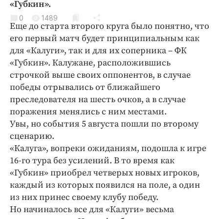
«Губкин».
Криминал
0
1489
Культура
Еще до старта второго круга было понятно, что
Недвижимость и ЖКХ
его первый матч будет принципиальным как
для «Калуги», так и для их соперника – ФК
Образование
«Губкин». Калужане, расположившись
Общество
строчкой выше своих оппонентов, в случае
Погода
победы отрывались от ближайшего
Праздники
преследователя на шесть очков, а в случае
Происшествия
поражения менялись с ним местами.
Увы, но события 5 августа пошли по второму
Спорт
сценарию.
Экономика и бизнес
«Калуга», вопреки ожиданиям, подошла к игре
ПРОЕКТЫ
16-го тура без усилений. В то время как
«Губкин» приобрел четверых новых игроков,
Блоги
каждый из которых появился на поле, а один
Издания
из них принес своему клубу победу.
Медиаперсона
Но начиналось все для «Калуги» весьма