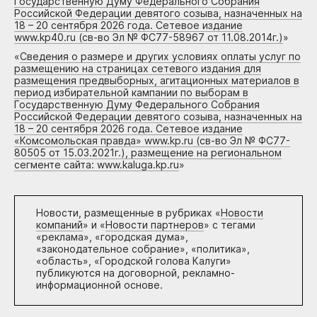
Государственную Думу Федерального Собрания
Российской Федерации девятого созыва, назначенных на
18 – 20 сентября 2026 года. Сетевое издание
www.kp40.ru (св-во Эл № ФС77-58967 от 11.08.2014г.)
»
«
Сведения о размере и других условиях оплаты услуг по
размещению на страницах сетевого издания для
размещения предвыборных, агитационных материалов в
период избирательной кампании по выборам в
Государственную Думу Федерального Собрания
Российской Федерации девятого созыва, назначенных на
18 – 20 сентября 2026 года. Сетевое издание
«Комсомольская правда» www.kp.ru (св-во Эл № ФС77-
80505 от 15.03.2021г.), размещение на региональном
сегменте сайта: www.kaluga.kp.ru
»
Новости, размещенные в рубриках «
Новости
компаний
» и «
Новости партнеров
» с тегами
«реклама», «городская дума»,
«законодательное собрание», «политика»,
«область», «Городской голова Калуги»
публикуются на договорной, рекламно-
информационной основе.