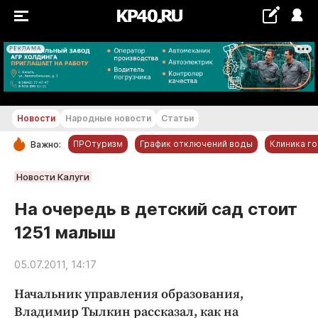
РЕКЛАМА
+24...+25 °С
Новости
Народные новости
Статьи
ПРОтуризм
График отключений воды
Клиника г
Важно:
РУБРИКИ
Новости Калуги
Обнинск
На очередь в детский сад стоит
Новости компаний
1251 малыш
Статьи
Народные новости
05.07.2011, 14:17
Авто и транспорт
Начальник управления образования,
Благоустройство
Владимир Тылкин рассказал, как на