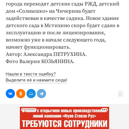
Интересное чтиво
города переходят детские сады РЖД, детский
Клиника года
дом «Солнышко» на Чичерина будет
задействован в качестве садика. Новое здание
Бренд года
детского сада в Мстихино скоро будет сдано в
Работодатель года
эксплуатацию и после лицензирования,
возможно уже в начале следующего года,
начнет функционировать.
Автор: Александра ПЕТРУХИНА.
Фото Валерия КОЗЬЯНИНА.
Нашли в тексте ошибку?
Выделите её и нажмите сюда!
РЕКЛАМА