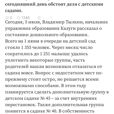
Криминал
сегодняшний день обстоят деля с детскими
садами.
Культура
0
1346
Недвижимость и ЖКХ
Сегодня, 5 июля, Владимир Тылкин, начальник
Образование
управления образования Калуги рассказал о
Общество
состоянии дошкольного образования.
Всего на 1 июня в очереди на детский сад
Погода
стояло 1 355 человек. Через месяц число
Праздники
сократилось до 1 251 малыша: удалось
Происшествия
уплотнить некоторые группы, часть
Спорт
родителей нашли возможным отказаться от
Экономика и бизнес
садика вовсе. Вопрос с недостатком мест по-
прежнему стоит остро, но решается всеми
ПРОЕКТЫ
возможными способами. В этом году
планируется сделать дополнительную группу в
Блоги
детском садике № 45 – за счет внутренних
Издания
перестановок. Также дополнительная группа
Медиаперсона
появится в садике № 40. В собственность