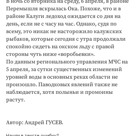
В ночь со вторника на среду, 6 апреля, в районе
Криминал
Перемышля вскрылась Ока. Похоже, что и в
Культура
районе Калуги ледоход ожидается со дня на
Недвижимость и ЖКХ
день, если не с часу на час. Однако, судя по
всему, это никак не насторожило калужских
Образование
рыбаков, которые сегодня с утра продолжали
Общество
спокойно сидеть на окском льду с правой
Погода
стороны чуть ниже «воробьевки».
Праздники
По данным регионального управления МЧС на
Происшествия
5 апреля, за сутки существенных изменений
уровней воды в основных реках области не
Спорт
произошло. Паводковых явлений также не
Экономика и бизнес
наблюдается, хотя полыньи и промоины
ПРОЕКТЫ
растут.
Блоги
Издания
Автор: Андрей ГУСЕВ.
Медиаперсона
Нашли в тексте ошибку?