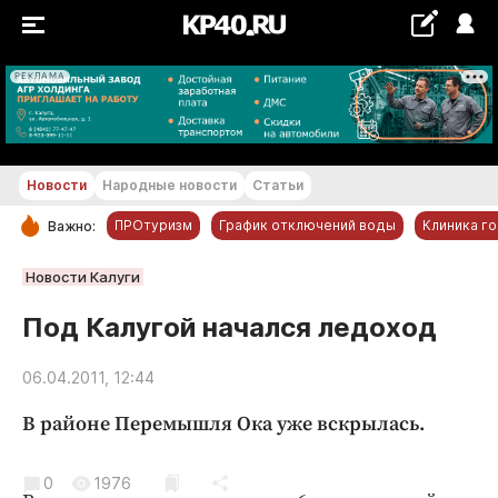
РЕКЛАМА
+14...+15 °С
Новости
Народные новости
Статьи
ПРОтуризм
График отключений воды
Клиника г
Важно:
РУБРИКИ
Новости Калуги
Обнинск
Под Калугой начался ледоход
Новости компаний
06.04.2011, 12:44
Статьи
Народные новости
В районе Перемышля Ока уже вскрылась.
Авто и транспорт
Благоустройство
0
1976