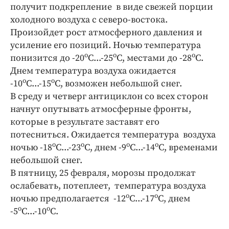
Интересное чтиво
получит подкрепление в виде свежей порции
Клиника года
холодного воздуха с северо-востока.
Произойдет рост атмосферного давления и
Бренд года
усиление его позиций. Ночью температура
Работодатель года
о
о
о
понизится до -20
С...-25
С, местами до -28
С.
Днем температура воздуха ожидается
о
о
-10
С...-15
С, возможен небольшой снег.
В среду и четверг антициклон со всех сторон
начнут опутывать атмосферные фронты,
которые в результате заставят его
потесниться. Ожидается температура воздуха
о
о
о
о
ночью -18
С...-23
С, днем -9
С...-14
С, временами
небольшой снег.
В пятницу, 25 февраля, морозы продолжат
ослабевать, потеплеет, температура воздуха
о
о
ночью предполагается -12
С...-17
С, днем
о
о
-5
С...-10
С.