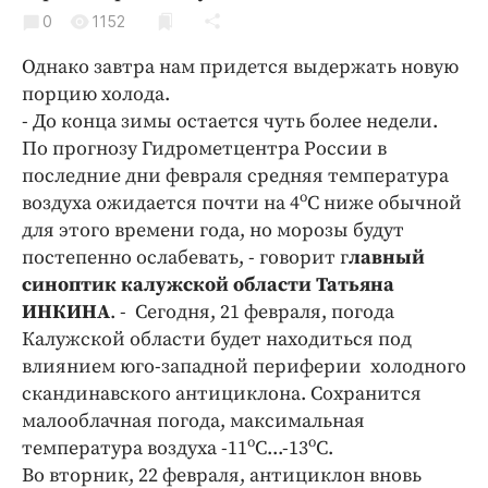
Криминал
0
1152
Культура
Однако завтра нам придется выдержать новую
Недвижимость и ЖКХ
порцию холода.
Образование
- До конца зимы остается чуть более недели.
Общество
По прогнозу Гидрометцентра России в
последние дни февраля средняя температура
Погода
о
воздуха ожидается почти на 4
С ниже обычной
Праздники
для этого времени года, но морозы будут
Происшествия
постепенно ослабевать, - говорит г
лавный
Спорт
синоптик калужской области Татьяна
Экономика и бизнес
ИНКИНА
. - Сегодня, 21 февраля, погода
Калужской области будет находиться под
ПРОЕКТЫ
влиянием юго-западной периферии холодного
скандинавского антициклона. Сохранится
Блоги
малооблачная погода, максимальная
Издания
о
о
температура воздуха -11
С...-13
С.
Медиаперсона
Во вторник, 22 февраля, антициклон вновь