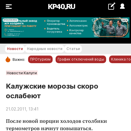
РЕКЛАМА
+26...+27 °С
Новости
Народные новости
Статьи
ПРОтуризм
График отключений воды
Клиника г
Важно:
РУБРИКИ
Новости Калуги
Обнинск
Калужские морозы скоро
Новости компаний
ослабеют
Статьи
Народные новости
21.02.2011, 13:41
Авто и транспорт
После новой порции холодов столбики
Благоустройство
термометров начнут повышаться.