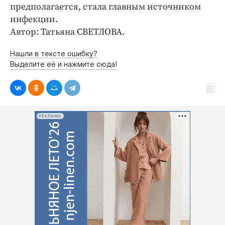
Интересное чтиво
предполагается, стала главным источником
Клиника года
инфекции.
Автор: Татьяна СВЕТЛОВА.
Бренд года
Работодатель года
Нашли в тексте ошибку?
Выделите её и нажмите сюда!
РЕКЛАМА