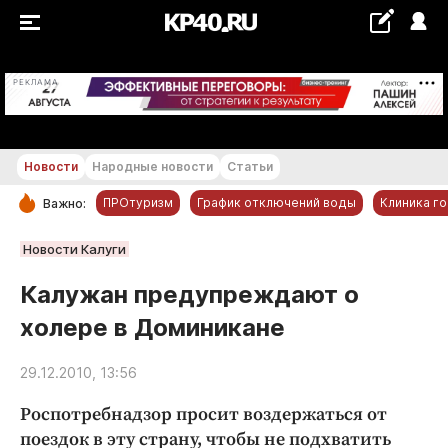
+21...+22 °С
РЕКЛАМА
Новости
Народные новости
Статьи
ПРОтуризм
График отключений воды
Клиника г
Важно:
РУБРИКИ
Новости Калуги
Обнинск
Калужан предупреждают о
Новости компаний
холере в Доминикане
Статьи
Народные новости
29.12.2010, 13:56
Авто и транспорт
Роспотребнадзор просит воздержаться от
Благоустройство
поездок в эту страну, чтобы не подхватить