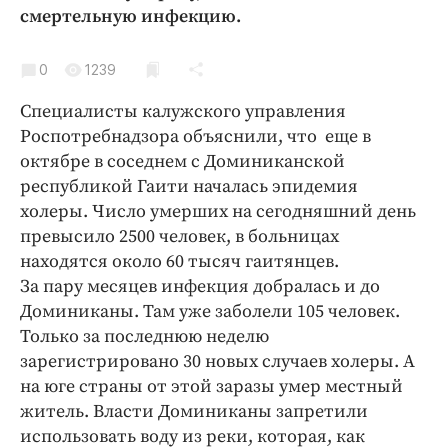
Криминал
смертельную инфекцию.
Культура
0
1239
Недвижимость и ЖКХ
Образование
Специалисты калужского управления
Общество
Роспотребнадзора объяснили, что еще в
октябре в соседнем с Доминиканской
Погода
республикой Гаити началась эпидемия
Праздники
холеры. Число умерших на сегодняшний день
Происшествия
превысило 2500 человек, в больницах
Спорт
находятся около 60 тысяч гаитянцев.
Экономика и бизнес
За пару месяцев инфекция добралась и до
Доминиканы. Там уже заболели 105 человек.
ПРОЕКТЫ
Только за последнюю неделю
зарегистрировано 30 новых случаев холеры. А
Блоги
на юге страны от этой заразы умер местный
Издания
житель. Власти Доминиканы запретили
Медиаперсона
использовать воду из реки, которая, как