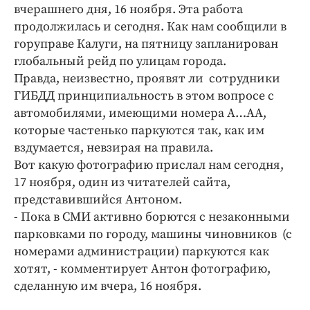
Интересное чтиво
вчерашнего дня, 16 ноября. Эта работа
Клиника года
продолжилась и сегодня. Как нам сообщили в
горуправе Калуги, на пятницу запланирован
Бренд года
глобальный рейд по улицам города.
Работодатель года
Правда, неизвестно, проявят ли сотрудники
ГИБДД принципиальность в этом вопросе с
автомобилями, имеющими номера А…АА,
которые частенько паркуются так, как им
вздумается, невзирая на правила.
Вот какую фотографию прислал нам сегодня,
17 ноября, один из читателей сайта,
представившийся Антоном.
- Пока в СМИ активно борются с незаконными
парковками по городу, машины чиновников (с
номерами администрации) паркуются как
хотят, - комментирует Антон фотографию,
сделанную им вчера, 16 ноября.