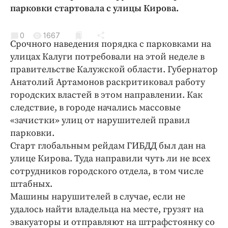
Криминал
парковки стартовала с улицы Кирова.
Культура
0
1667
Недвижимость и ЖКХ
Срочного наведения порядка с парковками на
Образование
улицах Калуги потребовали на этой неделе в
Общество
правительстве Калужской области. Губернатор
Анатолий Артамонов раскритиковал работу
Погода
городских властей в этом направлении. Как
Праздники
следствие, в городе начались массовые
Происшествия
«зачистки» улиц от нарушителей правил
Спорт
парковки.
Экономика и бизнес
Старт глобальным рейдам ГИБДД был дан на
улице Кирова. Туда направили чуть ли не всех
ПРОЕКТЫ
сотрудников городского отдела, в том числе
штабных.
Блоги
Машины нарушителей в случае, если не
Издания
удалось найти владельца на месте, грузят на
Медиаперсона
эвакуаторы и отправляют на штрафстоянку со