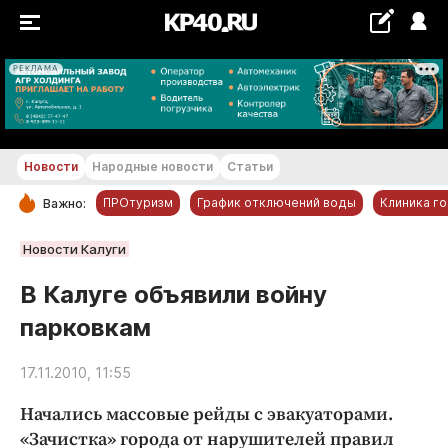
РЕКЛАМА
+23...+24 °С
Новости
Народные новости
Статьи
ПРОтуризм
График отключений воды
Клиника г
Важно:
РУБРИКИ
Новости Калуги
Обнинск
В Калуге объявили войну
Новости компаний
парковкам
Статьи
Народные новости
17.11.2010, 11:55
Авто и транспорт
Начались массовые рейды с эвакуаторами.
Благоустройство
«Зачистка» города от нарушителей правил