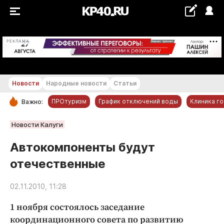
+20...+21 °С
РЕКЛАМА
Новости
Народные новости
Статьи
ПРОтуризм
График отключений воды
Клиника г
Важно:
РУБРИКИ
Новости Калуги
Обнинск
Автокомпоненты будут
Новости компаний
отечественные
Статьи
Народные новости
02.11.2010, 11:28
Авто и транспорт
1 ноября состоялось заседание
Благоустройство
координационного совета по развитию