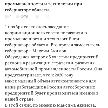
Криминал
промышленности и технологий при
губернаторе области.
Культура
0
1276
Недвижимость и ЖКХ
Образование
1 ноября состоялось заседание
Общество
координационного совета по развитию
промышленности и технологий при
Погода
губернаторе области. Его провел заместитель
Праздники
губернатора Максим Акимов.
Происшествия
Обсуждался вопрос об участии предприятий
Спорт
региона в реализации стратегии развития
Экономика и бизнес
автомобильной промышленности России. Она
предусматривает, что к 2020 году
ПРОЕКТЫ
максимальный объем автокомпонентов для
ныне работающих в России автосборочных
Блоги
предприятий будет производиться именно в
Издания
нашей стране.
Медиаперсона
В этой связи, по мнению Максима Акимова,