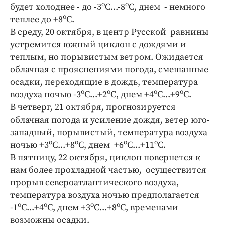
Интересное чтиво
о
о
будет холоднее - до -3
С...-8
С, днем - немного
Клиника года
о
теплее до +8
С.
В среду, 20 октября, в центр Русской равнины
Бренд года
устремится южный циклон с дождями и
Работодатель года
теплым, но порывистым ветром. Ожидается
облачная с прояснениями погода, смешанные
осадки, переходящие в дождь, температура
о
о
о
о
воздуха ночью -3
С...+2
С, днем +4
С...+9
С.
В четверг, 21 октября, прогнозируется
облачная погода и усиление дождя, ветер юго-
западный, порывистый, температура воздуха
о
о
о
о
ночью +3
С...+8
С, днем +6
С...+11
С.
В пятницу, 22 октября, циклон повернется к
нам более прохладной частью, осуществится
прорыв североатлантического воздуха,
температура воздуха ночью предполагается
о
о
о
о
-1
С...+4
С, днем +3
С...+8
С, временами
возможны осадки.