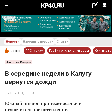
РЕКЛАМА
+18...+19 °С
Новости
Народные новости
Статьи
ПРОтуризм
График отключений воды
Клиника г
Важно:
РУБРИКИ
Новости Калуги
Обнинск
В середине недели в Калугу
Новости компаний
вернутся дожди
Статьи
Народные новости
18.10.2010, 13:39
Авто и транспорт
Южный циклон принесет осадки и
Благоустройство
незначительное потепление.