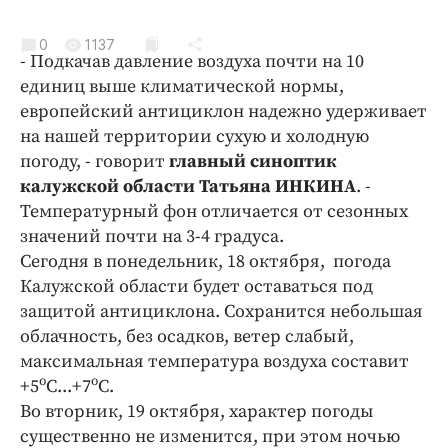
Криминал
Культура
0
1137
- Подкачав давление воздуха почти на 10
Недвижимость и ЖКХ
единиц выше климатической нормы,
Образование
европейский антициклон надежно удерживает
Общество
на нашей территории сухую и холодную
погоду, - говорит
главный синоптик
Погода
калужской области Татьяна ИНКИНА
. -
Праздники
Температурный фон отличается от сезонных
Происшествия
значений почти на 3-4 градуса.
Спорт
Сегодня в понедельник, 18 октября, погода
Экономика и бизнес
Калужской области будет оставаться под
защитой антициклона. Сохранится небольшая
ПРОЕКТЫ
облачность, без осадков, ветер слабый,
максимальная температура воздуха составит
Блоги
о
о
+5
С...+7
С.
Издания
Во вторник, 19 октября, характер погоды
Медиаперсона
существенно не изменится, при этом ночью