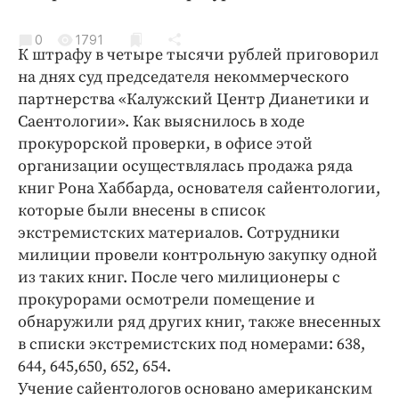
Криминал
Культура
0
1791
К штрафу в четыре тысячи рублей приговорил
Недвижимость и ЖКХ
на днях суд председателя некоммерческого
Образование
партнерства «Калужский Центр Дианетики и
Общество
Саентологии». Как выяснилось в ходе
прокурорской проверки, в офисе этой
Погода
организации осуществлялась продажа ряда
Праздники
книг Рона Хаббарда, основателя сайентологии,
Происшествия
которые были внесены в список
Спорт
экстремистских материалов. Сотрудники
Экономика и бизнес
милиции провели контрольную закупку одной
из таких книг. После чего милиционеры с
ПРОЕКТЫ
прокурорами осмотрели помещение и
обнаружили ряд других книг, также внесенных
Блоги
в списки экстремистских под номерами: 638,
Издания
644, 645,650, 652, 654.
Медиаперсона
Учение сайентологов основано американским