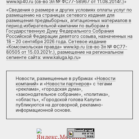
www.kp40.ru (св-во Эл № ФС77-58967 от 11.08.2014г.)
»
«
Сведения о размере и других условиях оплаты услуг по
размещению на страницах сетевого издания для
размещения предвыборных, агитационных материалов в
период избирательной кампании по выборам в
Государственную Думу Федерального Собрания
Российской Федерации девятого созыва, назначенных на
18 – 20 сентября 2026 года. Сетевое издание
«Комсомольская правда» www.kp.ru (св-во Эл № ФС77-
80505 от 15.03.2021г.), размещение на региональном
сегменте сайта: www.kaluga.kp.ru
»
Новости, размещенные в рубриках «
Новости
компаний
» и «
Новости партнеров
» с тегами
«реклама», «городская дума»,
«законодательное собрание», «политика»,
«область», «Городской голова Калуги»
публикуются на договорной, рекламно-
информационной основе.