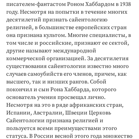
Интересное чтиво
писателем-фантастом Роном Хаббардом в 1938
Клиника года
году. Несмотря на попытки в течение многих
десятилетий признать сайентологию
Бренд года
религией, в большинстве европейских стран
Работодатель года
она признана культом. Многие специалисты, в
том числе и российские, признают ее сектой,
другие называют международной
коммерческой организацией. За десятилетия
существования сайентологии известно много
случаев самоубийств его членов, причем, как
высшего, так и низших рангов. Собой
покончил и сын Рона Хаббарда, которого
основатель учения просвещал лично.
Несмотря на это в ряде африканских стран,
Испании, Австралии, Швеции Церковь
Сайентологии признана религией и
пользуется всеми преимуществами этого
статуса. В России весной этого года множество