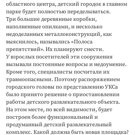
Интересное чтиво
областного центра, детский городок в главном
Клиника года
парке будет полностью переделываться.
Три большие деревянные коробки,
Бренд года
наполненные опилками, и несколько
Работодатель года
недоделанных металлоконструкций, как
выяснилось, назывались «Полоса
препятствий». Их планируют снести.
У взрослых посетителей эти сооружения
вызывали постоянные вопросы и недоумение.
Кроме того, специалисты посчитали их
травмоопасными. Поэтому распоряжением
городского головы по представлению УКСа
было принято решение о приостановлении
работы детского развлекательного объекта.
На этом месте, по всей видимости, будет
построен более функциональный и
продуманный детский развлекательный
комплекс. Какой должна быть новая площадка?