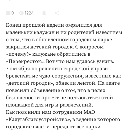
Криминал
Культура
0
1224
Недвижимость и ЖКХ
Конец прошлой недели омрачился для
Образование
маленьких калужан и их родителей известием
Общество
о том, что в обновленном городском парке
закрылся детский городок. С вопросом
Погода
«почему?» калужане обратились в
Праздники
«Перекресток». Вот что нам удалось узнать.
Происшествия
7 октября по решению городской управы
Спорт
бревенчатые чудо-сооружения, известные как
Экономика и бизнес
«детский городок», обнесли лентой. На ленте
повесили объявление о том, что в целях
ПРОЕКТЫ
безопасности просят не пользоваться этой
площадкой для игр и развлечений.
Блоги
Как пояснили нам сотрудники МАО
Издания
«Калугаблагоустройство», в ведение которого
Медиаперсона
городские власти передают все парки