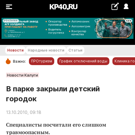
РЕКЛАМА
+20...+21 °С
Новости
Народные новости
Статьи
ПРОтуризм
График отключений воды
Клиника г
Важно:
РУБРИКИ
Новости Калуги
Обнинск
В парке закрыли детский
Новости компаний
городок
Статьи
Народные новости
13.10.2010, 09:18
Авто и транспорт
Специалисты посчитали его слишком
Благоустройство
травмоопасным.