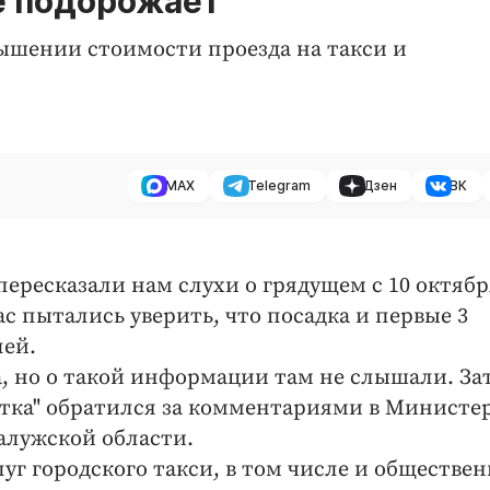
не подорожает
ышении стоимости проезда на такси и
MAX
Telegram
Дзен
ВК
ересказали нам слухи о грядущем с 10 октябр
с пытались уверить, что посадка и первые 3
лей.
, но о такой информации там не слышали. За
тка" обратился за комментариями в Министе
алужской области.
уг городского такси
, в том числе
и обществен