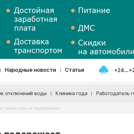
Народные новости
Статьи
+24...+
ик отключений воды
Клиника года
Работодатель г
а такси пока не подорожает