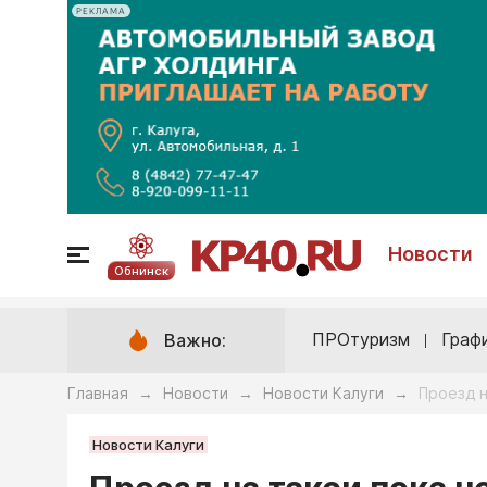
РЕКЛАМА
Новости
Обнинск
ПРОтуризм
Граф
Важно:
Главная
Новости
Новости Калуги
Проезд н
→
→
→
Новости Калуги