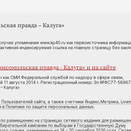
ьская правда – Калуга»
случае упоминания www.kp40.ru как первоисточника информаци
 активная индексируемая ссылка на главную страницу без зак
мсомольская правда - Калуга» и на сайте
н как СМИ Федеральной службой по надзору в сфере связи,
 11 августа 2014 г. Регистрационный номер: Эл №ФС77-58967
– Калуга»
 Пользователей сайта, а также счетчики Яндекс.Метрика, Livein
я в Политике по защите персональных данных.
г по размещению на страницах сетевого издания для размеще
збирательной кампании по выборам в Государственную Думу
го созыва, назначенных на 18 – 20 сентября 2026 года. Сете