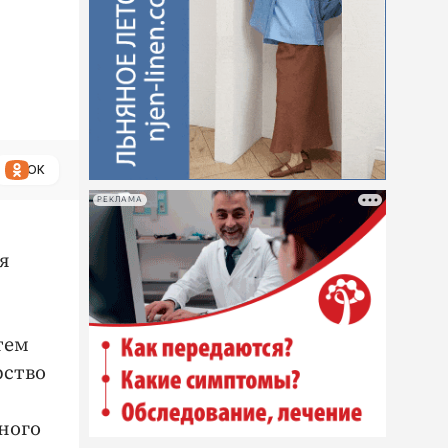
ОК
РЕКЛАМА
я
тем
рство
ного