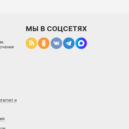
МЫ В СОЦСЕТЯХ
и.
лючения
ternet и
ния
вое