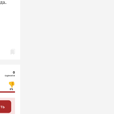
да.
0
оценили
0%
сть