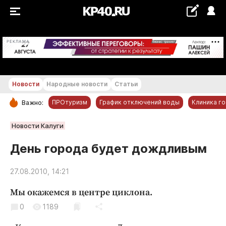
+25...+26 °С
РЕКЛАМА
Новости
Народные новости
Статьи
ПРОтуризм
График отключений воды
Клиника г
Важно:
РУБРИКИ
Новости Калуги
Обнинск
День города будет дождливым
Новости компаний
27.08.2010, 14:21
Статьи
Народные новости
Мы окажемся в центре циклона.
Авто и транспорт
0
1189
Благоустройство