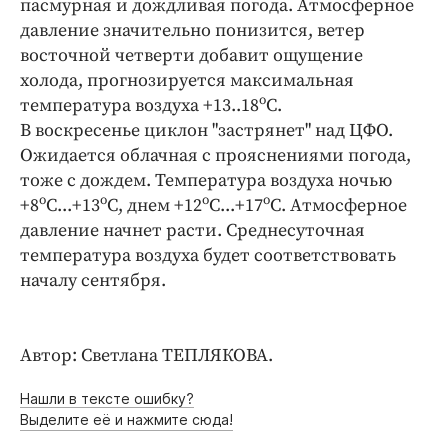
пасмурная и дождливая погода. Атмосферное
Интересное чтиво
давление значительно понизится, ветер
Клиника года
восточной четверти добавит ощущение
Бренд года
холода, прогнозируется максимальная
Работодатель года
о
температура воздуха +13..18
С.
В воскресенье циклон "застрянет" над ЦФО.
Ожидается облачная с прояснениями погода,
тоже с дождем. Температура воздуха ночью
о
о
о
о
+8
С...+13
С, днем +12
С...+17
С. Атмосферное
давление начнет расти. Среднесуточная
температура воздуха будет соответствовать
началу сентября.
Автор: Светлана ТЕПЛЯКОВА.
Нашли в тексте ошибку?
Выделите её и нажмите сюда!