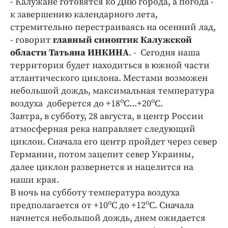
- Калужане готовятся ко Дню города, а погода -
Криминал
к завершению календарного лета,
Культура
стремительно перестраиваясь на осенний лад,
Недвижимость и ЖКХ
- говорит
главный синоптик Калужской
области Татьяна ИНКИНА
. - Сегодня наша
Образование
территория будет находиться в южной части
Общество
атлантического циклона. Местами возможен
Погода
небольшой дождь, максимальная температура
Праздники
о
о
воздуха доберется до +18
С...+20
С.
Происшествия
Завтра, в субботу, 28 августа, в центр России
атмосферная река направляет следующий
Спорт
циклон. Сначала его центр пройдет через север
Экономика и бизнес
Германии, потом зацепит север Украины,
ПРОЕКТЫ
далее циклон развернется и нацелится на
наши края.
Блоги
В ночь на субботу температура воздуха
Издания
о
о
предполагается от +10
С до +12
С. Сначала
Медиаперсона
начнется небольшой дождь, днем ожидается