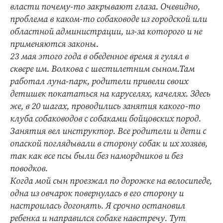
Интересное чтиво
власти почему-то закрывают глаза. Очевидно,
Клиника года
проблема в каком-то собаководе из городской или
областной администрации, из-за которого и не
Бренд года
применяются законы.
Работодатель года
23 мая этого года в обеденное время я гулял в
сквере им. Волкова с шестилетним сыном.Там
работал луна-парк, родители привели своих
детишек покататься на каруселях, качелях. Здесь
же, в 20 шагах, проводились занятия какого-то
клуба собаководов с собаками бойцовских пород.
Занятия вел инструктор. Все родители и дети с
опаской поглядывали в сторону собак и их хозяев,
так как все псы были без намордников и без
поводков.
Когда мой сын проезжал по дорожке на велосипеде,
одна из овчарок повернулась в его сторону и
настроилась догонять. Я срочно остановил
ребенка и направился собаке навстречу. Тут