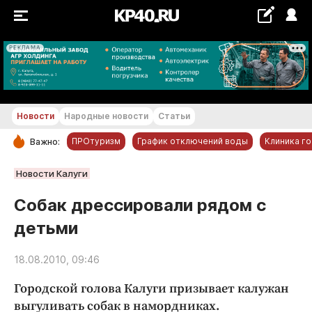
РЕКЛАМА
+24...+25 °С
Новости
Народные новости
Статьи
ПРОтуризм
График отключений воды
Клиника г
Важно:
РУБРИКИ
Новости Калуги
Обнинск
Собак дрессировали рядом с
Новости компаний
детьми
Статьи
Народные новости
18.08.2010, 09:46
Авто и транспорт
Городской голова Калуги призывает калужан
Благоустройство
выгуливать собак в намордниках.