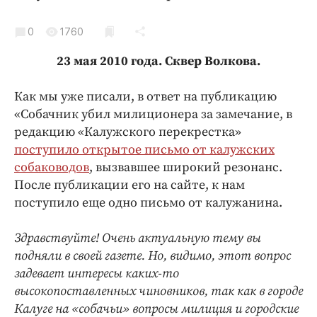
Криминал
Культура
0
1760
Недвижимость и ЖКХ
23 мая 2010 года. Сквер Волкова.
Образование
Общество
Как мы уже писали, в ответ на публикацию
«Собачник убил милиционера за замечание, в
Погода
редакцию «Калужского перекрестка»
Праздники
поступило открытое письмо от калужских
Происшествия
собаководов
, вызвавшее широкий резонанс.
Спорт
После публикации его на сайте, к нам
Экономика и бизнес
поступило еще одно письмо от калужанина.
ПРОЕКТЫ
Здравствуйте! Очень актуальную тему вы
подняли в своей газете. Но, видимо, этот вопрос
Блоги
задевает интересы каких-то
Издания
высокопоставленных чиновников, так как в городе
Медиаперсона
Калуге на «собачьи» вопросы милиция и городские