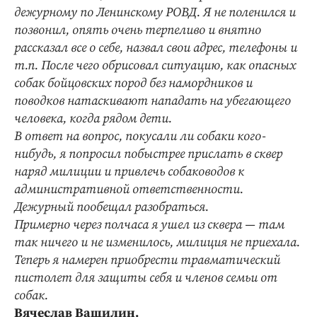
дежурному по Ленинскому РОВД. Я не поленился и
позвонил, опять очень терпеливо и внятно
рассказал все о себе, назвал свои адрес, телефоны и
т.п. После чего обрисовал ситуацию, как опасных
собак бойцовских пород без намордников и
поводков натаскивают нападать на убегающего
человека, когда рядом дети.
В ответ на вопрос, покусали ли собаки кого-
нибудь, я попросил побыстрее прислать в сквер
наряд милиции и привлечь собаководов к
административной ответственности.
Дежурный пообещал разобраться.
Примерно через полчаса я ушел из сквера — там
так ничего и не изменилось, милиция не приехала.
Теперь я намерен приобрести травматический
пистолет для защиты себя и членов семьи от
собак.
Вячеслав Ващилин.