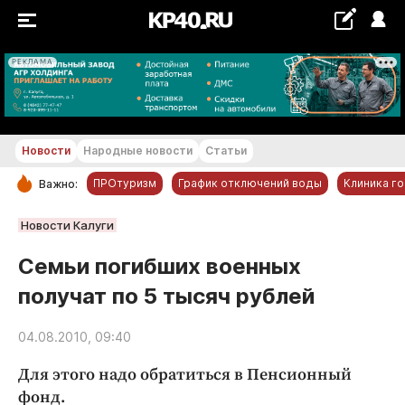
РЕКЛАМА
+22...+23 °С
Новости
Народные новости
Статьи
ПРОтуризм
График отключений воды
Клиника г
Важно:
РУБРИКИ
Новости Калуги
Обнинск
Семьи погибших военных
Новости компаний
получат по 5 тысяч рублей
Статьи
Народные новости
04.08.2010, 09:40
Авто и транспорт
Для этого надо обратиться в Пенсионный
Благоустройство
фонд.