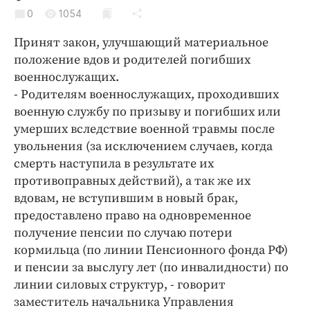
Криминал
0
1054
Культура
Принят закон, улучшающий материальное
Недвижимость и ЖКХ
положение вдов и родителей погибших
Образование
военнослужащих.
Общество
- Родителям военнослужащих, проходивших
военную службу по призыву и погибших или
Погода
умерших вследствие военной травмы после
Праздники
увольнения (за исключением случаев, когда
Происшествия
смерть наступила в результате их
Спорт
противоправных действий), а так же их
Экономика и бизнес
вдовам, не вступившим в новый брак,
предоставлено право на одновременное
ПРОЕКТЫ
получение пенсии по случаю потери
кормильца (по линии Пенсионного фонда РФ)
Блоги
и пенсии за выслугу лет (по инвалидности) по
Издания
линии силовых структур, - говорит
Медиаперсона
заместитель начальника Управления