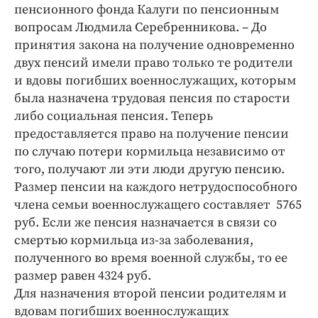
Интересное чтиво
пенсионного фонда Калуги по пенсионным
Клиника года
вопросам Людмила Серебренникова. – До
принятия закона на получение одновременно
Бренд года
двух пенсий имели право только те родители
Работодатель года
и вдовы погибших военнослужащих, которым
была назначена трудовая пенсия по старости
либо социальная пенсия. Теперь
предоставляется право на получение пенсии
по случаю потери кормильца независимо от
того, получают ли эти люди другую пенсию.
Размер пенсии на каждого нетрудоспособного
члена семьи военнослужащего составляет 5765
руб. Если же пенсия назначается в связи со
смертью кормильца из-за заболевания,
полученного во время военной службы, то ее
размер равен 4324 руб.
Для назначения второй пенсии родителям и
вдовам погибших военнослужащих