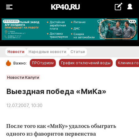
РЕКЛАМА
+20...+21 °С
Новости
Народные новости
Статьи
ПРОтуризм
График отключений воды
Клиника г
Важно:
РУБРИКИ
Новости Калуги
Обнинск
Выездная победа «МиКа»
Новости компаний
12.07.2007, 10:30
Статьи
Народные новости
Авто и транспорт
После того как «МиКу» удалось обыграть
одного из фаворитов первенства
Благоустройство