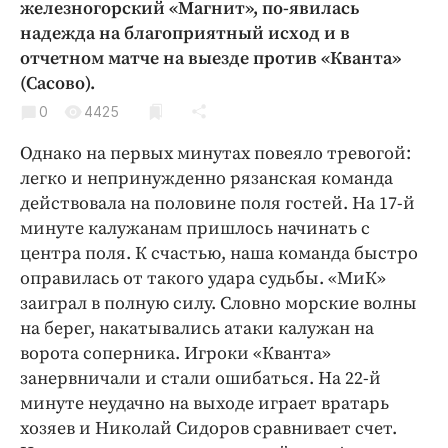
железногорский «Магнит», по-явилась
Криминал
надежда на благоприятный исход и в
Культура
отчетном матче на выезде против «Кванта»
Недвижимость и ЖКХ
(Сасово).
Образование
0
4425
Общество
Однако на первых минутах повеяло тревогой:
Погода
легко и непринужденно рязанская команда
Праздники
действовала на половине поля гостей. На 17-й
Происшествия
минуте калужанам пришлось начинать с
центра поля. К счастью, наша команда быстро
Спорт
оправилась от такого удара судьбы. «МиК»
Экономика и бизнес
заиграл в полную силу. Словно морские волны
ПРОЕКТЫ
на берег, накатывались атаки калужан на
ворота соперника. Игроки «Кванта»
Блоги
занервничали и стали ошибаться. На 22-й
Издания
минуте неудачно на выходе играет вратарь
Медиаперсона
хозяев и Николай Сидоров сравнивает счет.