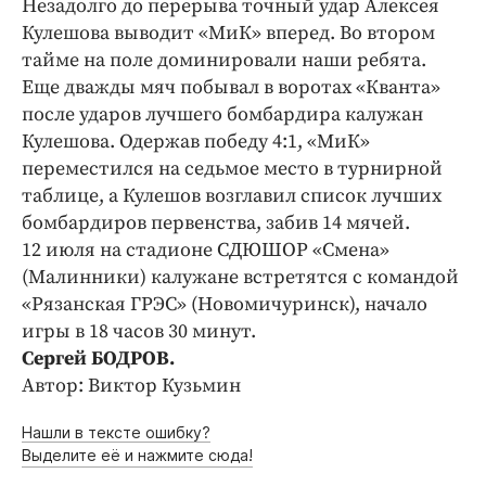
Незадолго до перерыва точный удар Алексея
Интересное чтиво
Кулешова выводит «МиК» вперед. Во втором
Клиника года
тайме на поле доминировали наши ребята.
Бренд года
Еще дважды мяч побывал в воротах «Кванта»
Работодатель года
после ударов лучшего бомбардира калужан
Кулешова. Одержав победу 4:1, «МиК»
переместился на седьмое место в турнирной
таблице, а Кулешов возглавил список лучших
бомбардиров первенства, забив 14 мячей.
12 июля на стадионе СДЮШОР «Смена»
(Малинники) калужане встретятся с командой
«Рязанская ГРЭС» (Новомичуринск), начало
игры в 18 часов 30 минут.
Сергей БОДРОВ.
Автор: Виктор Кузьмин
Нашли в тексте ошибку?
Выделите её и нажмите сюда!