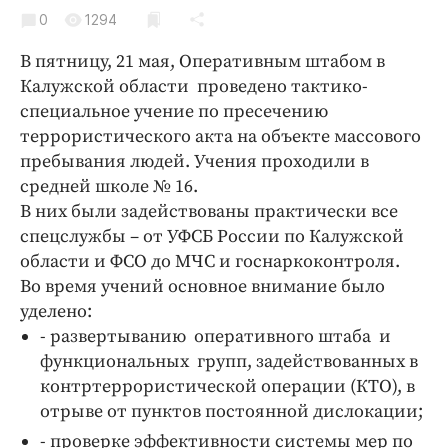
Криминал
0
1294
Культура
В пятницу, 21 мая, Оперативным штабом в
Недвижимость и ЖКХ
Калужской области проведено тактико-
Образование
специальное учение по пресечению
Общество
террористического акта на объекте массового
пребывания людей. Учения проходили в
Погода
средней школе № 16.
Праздники
В них были задействованы практически все
Происшествия
спецслужбы – от УФСБ России по Калужской
Спорт
области и ФСО до МЧС и госнаркоконтроля.
Экономика и бизнес
Во время учений основное внимание было
уделено:
ПРОЕКТЫ
- развертыванию оперативного штаба и
функциональных групп, задействованных в
Блоги
контртеррористической операции (КТО), в
Издания
отрыве от пунктов постоянной дислокации;
Медиаперсона
- проверке эффективности системы мер по