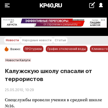
+24...+25 °С
РЕКЛАМА
Новости
Народные новости
Статьи
ПРОтуризм
График отключений воды
Клиника г
Важно:
РУБРИКИ
Новости Калуги
Обнинск
Калужскую школу спасали от
Новости компаний
террористов
Статьи
Народные новости
25.05.2010, 10:29
Авто и транспорт
Спецслужбы провели учения в средней школе
Благоустройство
№16.