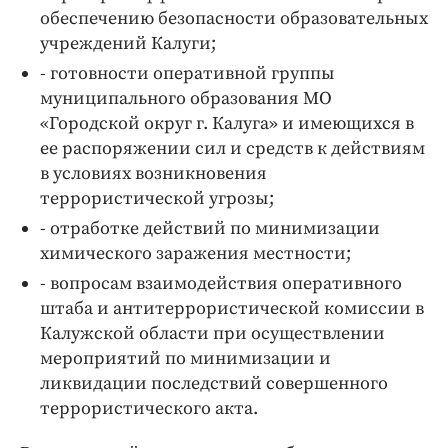
Интересное чтиво
обеспечению безопасности образовательных
Клиника года
учреждений Калуги;
Бренд года
- готовности оперативной группы
Работодатель года
муниципального образования МО
«Городской округ г. Калуга» и имеющихся в
ее распоряжении сил и средств к действиям
в условиях возникновения
террористической угрозы;
- отработке действий по минимизации
химического заражения местности;
- вопросам взаимодействия оперативного
штаба и антитеррористической комиссии в
Калужской области при осуществлении
мероприятий по минимизации и
ликвидации последствий совершенного
террористического акта.