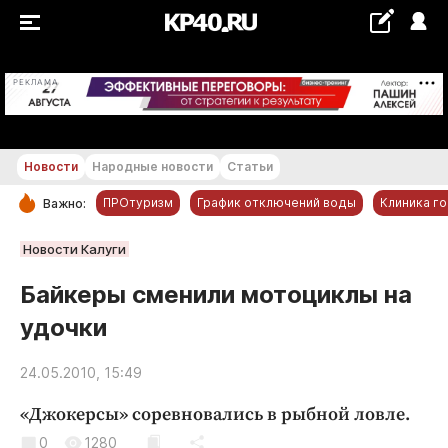
+19...+20 °С
РЕКЛАМА
Новости
Народные новости
Статьи
ПРОтуризм
График отключений воды
Клиника г
Важно:
РУБРИКИ
Новости Калуги
Обнинск
Байкеры сменили мотоциклы на
Новости компаний
удочки
Статьи
Народные новости
24.05.2010, 15:49
Авто и транспорт
«Джокерсы» соревновались в рыбной ловле.
Благоустройство
0
1280