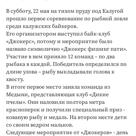
Криминал
В субботу, 22 мая на тихом пруду под Калугой
Культура
прошло первое соревнование по рыбной ловле
Недвижимость и ЖКХ
среди калужских байкеров.
Образование
Его организатором выступил байк-клуб
Общество
«Джокерс», потому и мероприятие было
названо символично «Джокерс фишинг пати».
Погода
Участие в нем приняло 12 команд – по два
Праздники
рыбака в каждой. Победитель определился по
Происшествия
длине улова – рыбу выкладывали голова к
Спорт
хвосту.
Экономика и бизнес
В итоге первое место заняла команда из
Медыни, представляющая клуб «Дикие
ПРОЕКТЫ
пчелы». Они наловили полтора метра
красноперок и получили специальный приз -
Блоги
кованую рыбу и медаль. На втором месте дети
Издания
со своим ведром мальков.
Медиаперсона
Следующее мероприятие от «Джокеров» - день