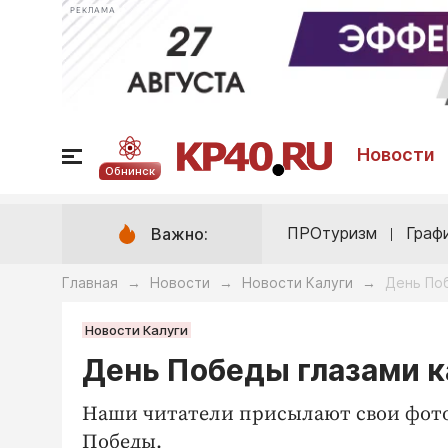
РЕКЛАМА
Новости
Обнинск
ПРОтуризм
Граф
Важно:
Главная
Новости
Новости Калуги
День По
→
→
→
Новости Калуги
День Победы глазами 
Наши читатели присылают свои фото
Победы.