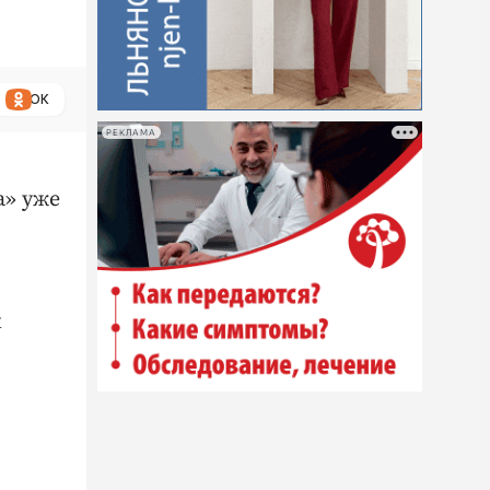
ОК
РЕКЛАМА
а» уже
х