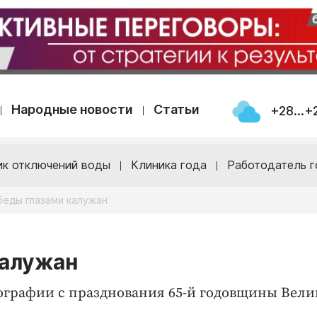
Народные новости
Статьи
+28...+
ик отключений воды
Клиника года
Работодатель г
беды глазами калужан
калужан
графии с празднования 65-й годовщины Вели