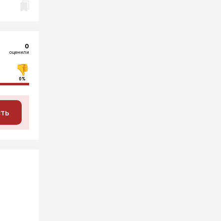
0
оценили
0%
сть