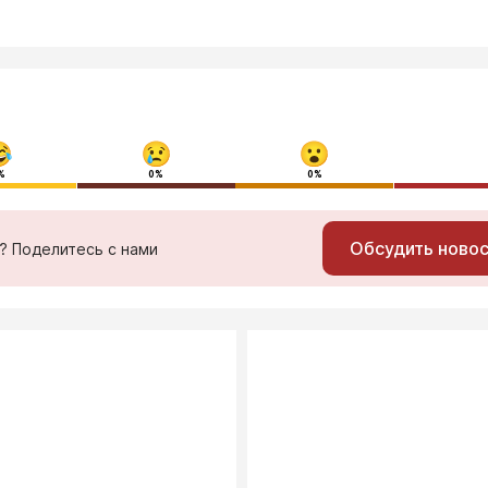
%
0%
0%
Обсудить ново
ь? Поделитесь с нами