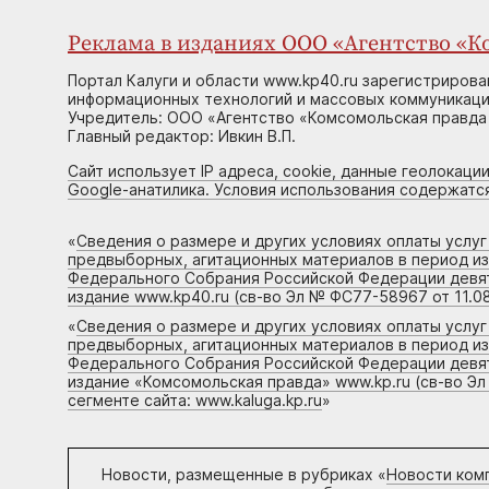
Реклама в изданиях ООО «Агентство «Ко
Портал Калуги и области www.kp40.ru зарегистрирова
информационных технологий и массовых коммуникаций
Учредитель: ООО «Агентство «Комсомольская правда 
Главный редактор: Ивкин В.П.
Сайт использует IP адреса, cookie, данные геолокации
Google-анатилика. Условия использования содержатс
«
Сведения о размере и других условиях оплаты услу
предвыборных, агитационных материалов в период и
Федерального Собрания Российской Федерации девято
издание www.kp40.ru (св-во Эл № ФС77-58967 от 11.08
«
Сведения о размере и других условиях оплаты услу
предвыборных, агитационных материалов в период и
Федерального Собрания Российской Федерации девято
издание «Комсомольская правда» www.kp.ru (св-во Эл
сегменте сайта: www.kaluga.kp.ru
»
Новости, размещенные в рубриках «
Новости ком