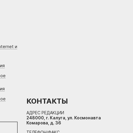
ternet и
ния
вое
ния
вое
КОНТАКТЫ
АДРЕС РЕДАКЦИИ
248000, г. Калуга, ул. Космонавта
Комарова, д. 36
ТЕЛЕФОН/ФАКС