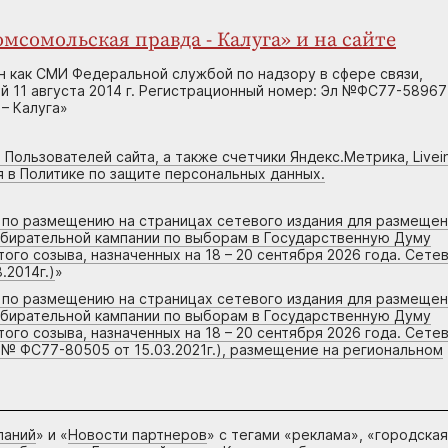
мсомольская правда - Калуга» и на сайте
н как СМИ Федеральной службой по надзору в сфере связи,
 11 августа 2014 г. Регистрационный номер: Эл №ФС77-58967
– Калуга»
 Пользователей сайта, а также счетчики Яндекс.Метрика, Livein
я в Политике по защите персональных данных.
г по размещению на страницах сетевого издания для размеще
збирательной кампании по выборам в Государственную Думу
го созыва, назначенных на 18 – 20 сентября 2026 года. Сете
.2014г.)
»
г по размещению на страницах сетевого издания для размеще
збирательной кампании по выборам в Государственную Думу
го созыва, назначенных на 18 – 20 сентября 2026 года. Сете
 № ФС77-80505 от 15.03.2021г.), размещение на региональном
паний
» и «
Новости партнеров
» с тегами «реклама», «городская