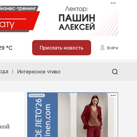
29 °С
Прислать новость
Войти
ода
Интересное чтиво
РЕКЛАМА
кой