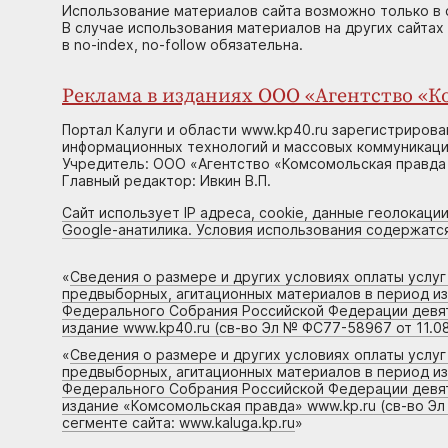
Использование материалов сайта возможно только в 
В случае использования материалов на других сайтах
в no-index, no-follow обязательна.
Реклама в изданиях ООО «Агентство «Ко
Портал Калуги и области www.kp40.ru зарегистрирова
информационных технологий и массовых коммуникаций
Учредитель: ООО «Агентство «Комсомольская правда 
Главный редактор: Ивкин В.П.
Сайт использует IP адреса, cookie, данные геолокации
Google-анатилика. Условия использования содержатс
«
Сведения о размере и других условиях оплаты услу
предвыборных, агитационных материалов в период и
Федерального Собрания Российской Федерации девято
издание www.kp40.ru (св-во Эл № ФС77-58967 от 11.08
«
Сведения о размере и других условиях оплаты услу
предвыборных, агитационных материалов в период и
Федерального Собрания Российской Федерации девято
издание «Комсомольская правда» www.kp.ru (св-во Эл
сегменте сайта: www.kaluga.kp.ru
»