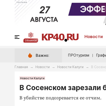
РЕКЛАМА
Новости
Обнинск
ПРОтуризм
Граф
Важно:
Главная
Новости
Новости Калуги
В Сосен
→
→
→
Новости Калуги
В Сосенском зарезали
В убийстве подозревается ее отчим.