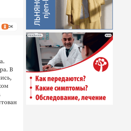
ОК
РЕКЛАМА
а.
ра. В
ись,
жом
а
стован