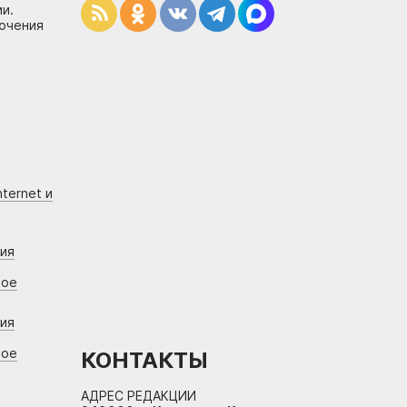
и.
лючения
ternet и
ния
вое
ния
вое
КОНТАКТЫ
АДРЕС РЕДАКЦИИ