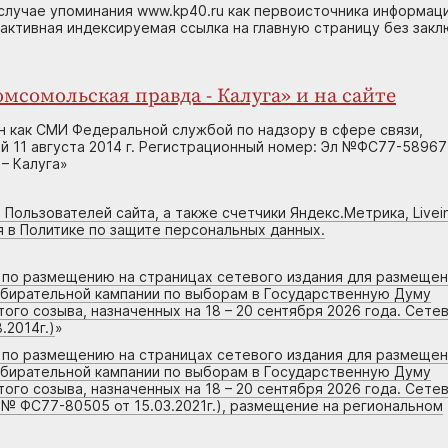
случае упоминания www.kp40.ru как первоисточника информаци
 активная индексируемая ссылка на главную страницу без зак
мсомольская правда - Калуга» и на сайте
н как СМИ Федеральной службой по надзору в сфере связи,
 11 августа 2014 г. Регистрационный номер: Эл №ФС77-58967
– Калуга»
 Пользователей сайта, а также счетчики Яндекс.Метрика, Livein
я в Политике по защите персональных данных.
г по размещению на страницах сетевого издания для размеще
збирательной кампании по выборам в Государственную Думу
го созыва, назначенных на 18 – 20 сентября 2026 года. Сете
.2014г.)
»
г по размещению на страницах сетевого издания для размеще
збирательной кампании по выборам в Государственную Думу
го созыва, назначенных на 18 – 20 сентября 2026 года. Сете
 № ФС77-80505 от 15.03.2021г.), размещение на региональном