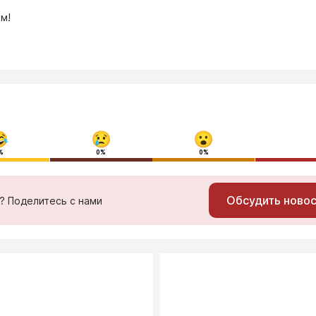
м!
%
0%
0%
Обсудить ново
ь? Поделитесь с нами