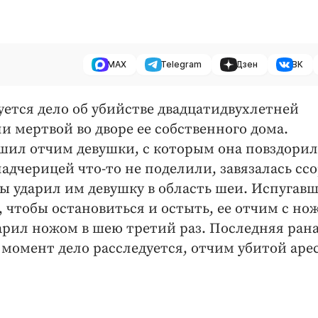
MAX
Telegram
Дзен
ВК
уется дело об убийстве двадцатидвухлетней
мертвой во дворе ее собственного дома.
ршил отчим девушки, с которым она повздорил
адчерицей что-то не поделили, завязалась ссо
ы ударил им девушку в область шеи. Испугавш
, чтобы остановиться и остыть, ее отчим с но
ударил ножом в шею третий раз. Последняя ран
 момент дело расследуется, отчим убитой аре