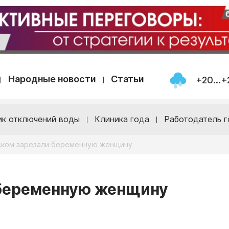
Народные новости
Статьи
+20...+
ик отключений воды
Клиника года
Работодатель г
ском зарезали беременную женщину
 беременную женщину