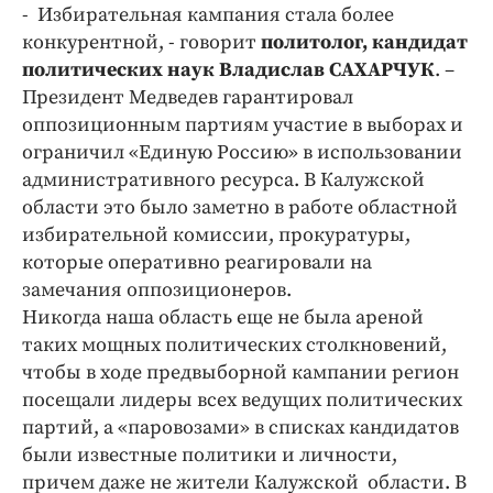
Интересное чтиво
- Избирательная кампания стала более
Клиника года
конкурентной, - говорит
политолог, кандидат
политических наук Владислав САХАРЧУК
. –
Бренд года
Президент Медведев гарантировал
Работодатель года
оппозиционным партиям участие в выборах и
ограничил «Единую Россию» в использовании
административного ресурса. В Калужской
области это было заметно в работе областной
избирательной комиссии, прокуратуры,
которые оперативно реагировали на
замечания оппозиционеров.
Никогда наша область еще не была ареной
таких мощных политических столкновений,
чтобы в ходе предвыборной кампании регион
посещали лидеры всех ведущих политических
партий, а «паровозами» в списках кандидатов
были известные политики и личности,
причем даже не жители Калужской области. В