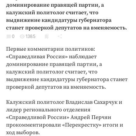
Криминал
доминирование правящей партии, а
калужский политолог считает, что
Культура
выдвижение кандидатуры губернатора
Недвижимость и ЖКХ
станет проверкой депутатов на вменяемость.
Образование
0
1385
Общество
Первые комментарии политиков:
Погода
«Справедливая Россия» наблюдает
Праздники
доминирование правящей партии, а
Происшествия
калужский политолог считает, что
Спорт
выдвижение кандидатуры губернатора станет
Экономика и бизнес
проверкой депутатов на вменяемость.
ПРОЕКТЫ
Калужский политолог Владислав Сахарчук и
лидер регионального отделения
Блоги
«Справедливой России» Андрей Перчян
Издания
прокомментировали «Перекрестку» итоги и
Медиаперсона
ход выборов.