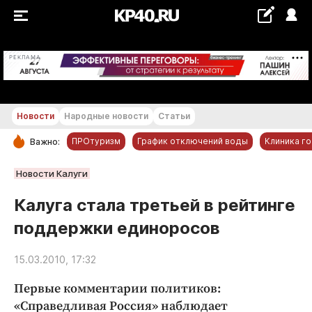
+22...+23 °С
РЕКЛАМА
Новости
Народные новости
Статьи
ПРОтуризм
График отключений воды
Клиника г
Важно:
РУБРИКИ
Новости Калуги
Обнинск
Калуга стала третьей в рейтинге
Новости компаний
поддержки единоросов
Статьи
Народные новости
15.03.2010, 17:32
Авто и транспорт
Первые комментарии политиков:
Благоустройство
«Справедливая Россия» наблюдает