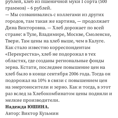
рублей, хлеб из пшеничной муки I сорта (500
Интересное чтиво
граммов) – 6 рублей.
Клиника года
— Мы созванивались с коллегами из других
Бренд года
городов, там такая же картина, — продолжает
Работодатель года
Дина Викторовна. — Хлеб дорожает по всей
стране: в Туле, Владимире, Москве, Смоленске,
Твери. Там цены на хлеб выше, чем в Калуге.
Как стало известно корреспондентам
«Перекрестка», хлеб не подорожал в тех
областях, где созданы региональные фонды
зерна. Кстати, последнее повышение цен на
хлеб было в конце сентября 2006 года. Тогда он
подорожал на 10% в связи с повышением цен
на энергоносители и зерно. Как и тогда, в этот
раз вслед за Хлебокомбинатом цены подняли и
мелкие производители.
Надежда ЮШИНА.
Автор: Виктор Кузьмин