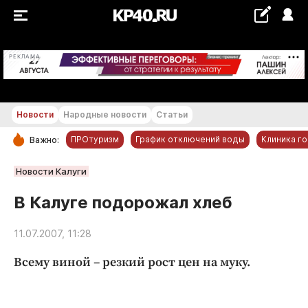
+21...+22 °С
РЕКЛАМА
Новости
Народные новости
Статьи
ПРОтуризм
График отключений воды
Клиника г
Важно:
РУБРИКИ
Новости Калуги
Обнинск
В Калуге подорожал хлеб
Новости компаний
11.07.2007, 11:28
Статьи
Народные новости
Всему виной – резкий рост цен на муку.
Авто и транспорт
Благоустройство