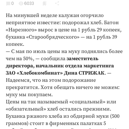
0
Криминал
6033
Культура
На минувшей неделе калужан огорчило
Недвижимость и ЖКХ
неприятное известие: подорожал хлеб. Батон
«Нарезного» вырос в цене на 1 рубль 29 копеек,
Образование
буханка «Старообрядческого» — на 1 рубль 39
Общество
копеек.
Погода
— С мая по июль цены на муку поднялись более
Праздники
чем на 50%, — сообщила
заместитель
Происшествия
директора, начальник отдела маркетинга
ЗАО «Хлебокомбинат» Дина СТРИЖАК
. —
Спорт
Надеемся, что на этом подорожание
Экономика и бизнес
прекратится. Хотя обещать ничего не можем:
ПРОЕКТЫ
муку мы покупаем.
Цены на так называемый «социальный» или
Блоги
«обязательный» хлеб остались прежними.
Издания
Буханка ржаного хлеба из обдирной муки (500
Медиаперсона
граммов) стоит в фирменных палатках 5