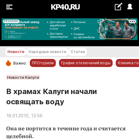
РЕКЛАМА
+22...+23 °С
Новости
Народные новости
Статьи
ПРОтуризм
График отключений воды
Клиника г
Важно:
РУБРИКИ
Новости Калуги
Обнинск
В храмах Калуги начали
Новости компаний
освящать воду
Статьи
Народные новости
18.01.2010, 13:56
Авто и транспорт
Она не портится в течение года и считается
Благоустройство
целебной.