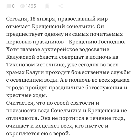
Криминал
0
1465
Культура
Сегодня, 18 января, православный мир
Недвижимость и ЖКХ
отмечает Крещенский сочельник. Он
Образование
предшествует одному из самых почитаемых
Общество
церковью праздников – Крещению Господню.
Хотя главное архиерейское водосвятие
Погода
Калужской области совершат в полночь на
Праздники
Тихоновом источнике, уже сегодня во всех
Происшествия
храмах Калуги проходят божественные службы
Спорт
с освящением воды. А в полночь во всех храмах
Экономика и бизнес
города пройдут праздничные богослужения и
крестные ходы.
ПРОЕКТЫ
Считается, что по своей святости и
полезности вода Сочельника и Крещенская не
Блоги
отличаются. Она не портится в течение года,
Издания
очищает и исцеляет всех, кто пьет ее и
Медиаперсона
окропляется ею с верой.