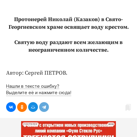
Интересное чтиво
Клиника года
Протоиерей Николай (Казаков) в Свято-
Бренд года
Георгиевском храме освящает воду крестом.
Работодатель года
Святую воду раздают всем желающим в
неограниченном количестве.
Автор: Сергей ПЕТРОВ.
Нашли в тексте ошибку?
Выделите её и нажмите сюда!
РЕКЛАМА