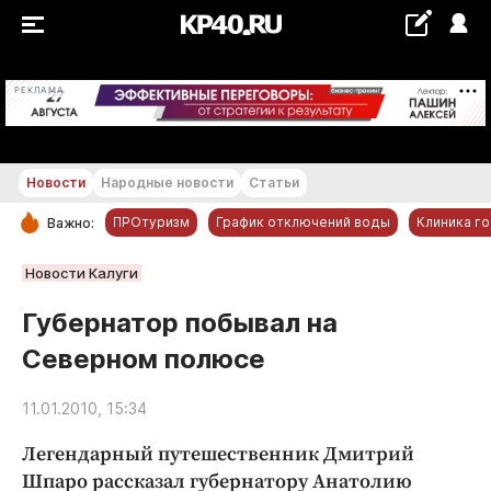
+28...+29 °С
РЕКЛАМА
Новости
Народные новости
Статьи
ПРОтуризм
График отключений воды
Клиника г
Важно:
РУБРИКИ
Новости Калуги
Обнинск
Губернатор побывал на
Новости компаний
Северном полюсе
Статьи
Народные новости
11.01.2010, 15:34
Авто и транспорт
Легендарный путешественник Дмитрий
Благоустройство
Шпаро рассказал губернатору Анатолию