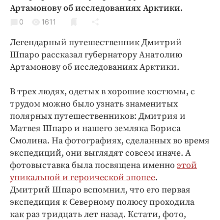
Криминал
Артамонову об исследованиях Арктики.
Культура
0
1611
Недвижимость и ЖКХ
Легендарный путешественник Дмитрий
Образование
Шпаро рассказал губернатору Анатолию
Общество
Артамонову об исследованиях Арктики.
Погода
В трех людях, одетых в хорошие костюмы, с
Праздники
трудом можно было узнать знаменитых
Происшествия
полярных путешественников: Дмитрия и
Спорт
Матвея Шпаро и нашего земляка Бориса
Экономика и бизнес
Смолина. На фотографиях, сделанных во время
экспедиций, они выглядят совсем иначе. А
ПРОЕКТЫ
фотовыставка была посвящена именно
этой
уникальной и героической эпопее
.
Блоги
Дмитрий Шпаро вспомнил, что его первая
Издания
экспедиция к Северному полюсу проходила
Медиаперсона
как раз тридцать лет назад. Кстати, фото,