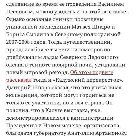
Интересное чтиво
сделанные во время ее проведения Василием
Клиника года
Песковым, можно увидеть и на этой выставке.
Однако основные снимки посвящены
Бренд года
уникальной экспедиции Матвея Шпаро и
Работодатель года
Бориса Смолина к Северному полюсу зимой
2007-2008 годов. Тогда путешественники,
преодолев более тысячи километров по
дрейфующим льдам Северного Ледовитого
океана в темноте полярной ночи, установили
новый мировой рекорд.
Об этом подвиге
рассказал
тогда и «Калужский перекресток».
Дмитрий Шпаро сказал, что это уникальная
экспедиция, которой могут гордиться не
только ее участники, но и вся страна. Он
пояснил, что в Калуге выставка, уже
демонстрировавшаяся в администрации
Президента и Новом манеже, организована
благодаря губернатору Анатолию Артамонову.