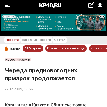
РЕКЛАМА
+24...+25 °С
Новости
Народные новости
Статьи
ПРОтуризм
График отключений воды
Клиника г
Важно:
РУБРИКИ
Новости Калуги
Обнинск
Череда предновогодних
Новости компаний
ярмарок продолжается
Статьи
Народные новости
22.12.2009, 12:58
Авто и транспорт
Благоустройство
Когда и где в Калуге и Обнинске можно