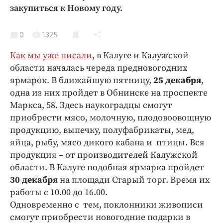
Криминал
закупиться к Новому году.
Культура
0
1325
Недвижимость и ЖКХ
Образование
Как мы уже писали
, в Калуге и Калужской
Общество
области началась череда предновогодних
ярмарок. В ближайшую пятницу,
25 декабря
,
Погода
одна из них пройдет в Обнинске на проспекте
Праздники
Маркса, 58. Здесь наукоградцы смогут
Происшествия
приобрести мясо, молочную, плодовоовощную
Спорт
продукцию, выпечку, полуфабрикаты, мед,
Экономика и бизнес
яйца, рыбу, мясо дикого кабана и птицы. Вся
продукция – от производителей Калужской
ПРОЕКТЫ
области. В Калуге подобная ярмарка пройдет
30 декабря
на площади Старый торг. Время их
Блоги
работы с 10.00 до 16.00.
Издания
Одновременно с тем, поклонники живописи
Медиаперсона
смогут приобрести новогодние подарки в