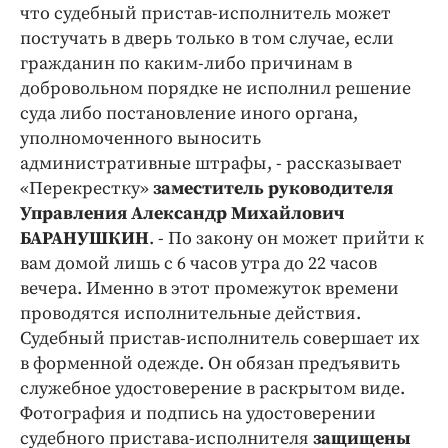
Интересное чтиво
что судебный пристав-исполнитель может
Клиника года
постучать в дверь только в том случае, если
гражданин по каким-либо причинам в
Бренд года
добровольном порядке не исполнил решение
Работодатель года
суда либо постановление иного органа,
уполномоченного выносить
административные штрафы, - рассказывает
«Перекрестку»
заместитель руководителя
Управления Александр Михайлович
БАРАНУШКИН
. - По закону он может прийти к
вам домой лишь с 6 часов утра до 22 часов
вечера. Именно в этот промежуток времени
проводятся исполнительные действия.
Судебный пристав-исполнитель совершает их
в форменной одежде. Он обязан предъявить
служебное удостоверение в раскрытом виде.
Фотография и подпись на удостоверении
судебного пристава-исполнителя
защищены