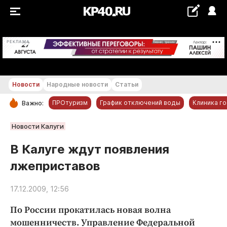
+20...+21 °С
РЕКЛАМА
Новости
Народные новости
Статьи
ПРОтуризм
График отключений воды
Клиника г
Важно:
РУБРИКИ
Новости Калуги
Обнинск
В Калуге ждут появления
Новости компаний
лжеприставов
Статьи
Народные новости
17.12.2009, 12:56
Авто и транспорт
По России прокатилась новая волна
Благоустройство
мошенничеств. Управление Федеральной