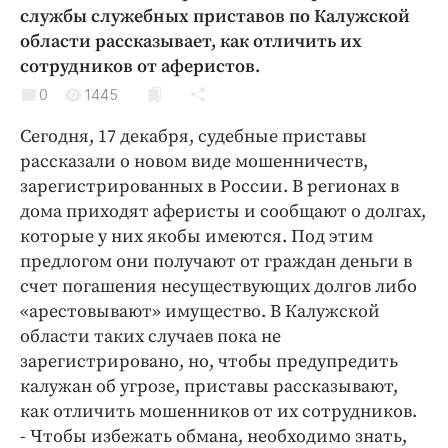
Криминал
службы служебных приставов по Калужской
области рассказывает, как отличить их
Культура
сотрудников от аферистов.
Недвижимость и ЖКХ
0
1445
Образование
Общество
Сегодня, 17 декабря, судебные приставы
рассказали о новом виде мошенничеств,
Погода
зарегистрированных в России. В регионах в
Праздники
дома приходят аферисты и сообщают о долгах,
Происшествия
которые у них якобы имеются. Под этим
Спорт
предлогом они получают от граждан деньги в
Экономика и бизнес
счет погашения несуществующих долгов либо
«арестовывают» имущество. В Калужской
ПРОЕКТЫ
области таких случаев пока не
зарегистрировано, но, чтобы предупредить
Блоги
калужан об угрозе, приставы рассказывают,
Издания
как отличить мошенников от их сотрудников.
Медиаперсона
- Чтобы избежать обмана, необходимо знать,