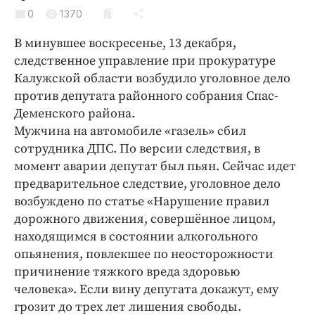
Криминал
0
1370
Культура
В минувшее воскресенье, 13 декабря,
Недвижимость и ЖКХ
следственное управление при прокуратуре
Образование
Калужской области возбудило уголовное дело
Общество
против депутата районного собрания Спас-
Деменского района.
Погода
Мужчина на автомобиле «газель» сбил
Праздники
сотрудника ДПС. По версии следствия, в
Происшествия
момент аварии депутат был пьян. Сейчас идет
Спорт
предварительное следствие, уголовное дело
Экономика и бизнес
возбуждено по статье «Нарушение правил
дорожного движения, совершённое лицом,
ПРОЕКТЫ
находящимся в состоянии алкогольного
опьянения, повлекшее по неосторожности
Блоги
причинение тяжкого вреда здоровью
Издания
человека». Если вину депутата докажут, ему
Медиаперсона
грозит до трех лет лишения свободы.