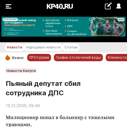
РЕКЛАМА
+21...+22 °С
Новости
Народные новости
Статьи
ПРОтуризм
График отключений воды
Клиника г
Важно:
РУБРИКИ
Новости Калуги
Обнинск
Пьяный депутат сбил
Новости компаний
сотрудника ДПС
Статьи
Народные новости
15.12.2009, 09:49
Авто и транспорт
Милиционер попал в больницу с тяжелыми
Благоустройство
травмами.