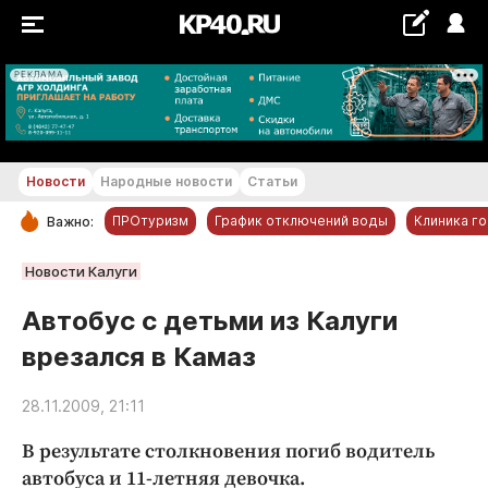
РЕКЛАМА
+24...+25 °С
Новости
Народные новости
Статьи
ПРОтуризм
График отключений воды
Клиника г
Важно:
РУБРИКИ
Новости Калуги
Обнинск
Автобус с детьми из Калуги
Новости компаний
врезался в Камаз
Статьи
Народные новости
28.11.2009, 21:11
Авто и транспорт
В результате столкновения погиб водитель
Благоустройство
автобуса и 11-летняя девочка.