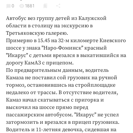
Криминал
0
1881
Культура
Автобус вез группу детей из Калужской
Недвижимость и ЖКХ
области в столицу на экскурсию в
Образование
Третьяковскую галерею.
Общество
Примерно в 15.45 на 32-м киломерте Киевского
шоссе у знака "Наро-Фоминск" красный
Погода
"Икарус" с детьми врезался в выкатившийся на
Праздники
дорогу КамАЗ с прицепом.
Происшествия
По предварительным данным, водитель
Спорт
Камаза не поставил сой грузовик на ручной
Экономика и бизнес
тормоз, остановившись на стройплощадке
недалеко от трассы. В отсутствие водителя,
ПРОЕКТЫ
Камаз начал скатываться с пригорка и
выскочил на шоссе прямо перед
Блоги
пассажирским автобусом. "Икарус" не успел
Издания
затормозить и врезался в прицеп грузовика.
Медиаперсона
Водитель и 11-летняя девочка, сидевшая на