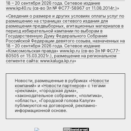
18 – 20 сентября 2026 года. Сетевое издание
www.kp40.ru (св-во Эл № ФС77-58967 от 11.08.2014г.)
»
«
Сведения о размере и других условиях оплаты услуг по
размещению на страницах сетевого издания для
размещения предвыборных, агитационных материалов в
период избирательной кампании по выборам в
Государственную Думу Федерального Собрания
Российской Федерации девятого созыва, назначенных на
18 – 20 сентября 2026 года. Сетевое издание
«Комсомольская правда» www.kp.ru (св-во Эл № ФС77-
80505 от 15.03.2021г.), размещение на региональном
сегменте сайта: www.kaluga.kp.ru
»
Новости, размещенные в рубриках «
Новости
компаний
» и «
Новости партнеров
» с тегами
«реклама», «городская дума»,
«законодательное собрание», «политика»,
«область», «Городской голова Калуги»
публикуются на договорной, рекламно-
информационной основе.