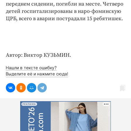
Интересное чтиво
переднем сидении, погибли на месте. Четверо
Клиника года
детей госпитализированы в наро-фоминскую
ЦРБ, всего в аварии пострадали 15 ребятишек.
Бренд года
Работодатель года
Автор: Виктор КУЗЬМИН.
Нашли в тексте ошибку?
Выделите её и нажмите сюда!
РЕКЛАМА