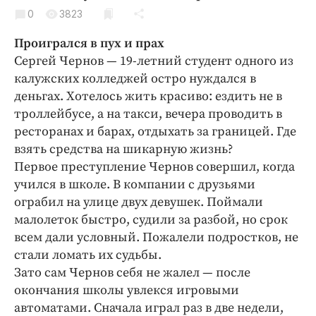
Криминал
0
3823
Культура
Проигрался в пух и прах
Недвижимость и ЖКХ
Сергей Чернов — 19-летний студент одного из
Образование
калужских колледжей остро нуждался в
Общество
деньгах. Хотелось жить красиво: ездить не в
троллейбусе, а на такси, вечера проводить в
Погода
ресторанах и барах, отдыхать за границей. Где
Праздники
взять средства на шикарную жизнь?
Происшествия
Первое преступление Чернов совершил, когда
Спорт
учился в школе. В компании с друзьями
Экономика и бизнес
ограбил на улице двух девушек. Поймали
малолеток быстро, судили за разбой, но срок
ПРОЕКТЫ
всем дали условный. Пожалели подростков, не
стали ломать их судьбы.
Блоги
Зато сам Чернов себя не жалел — после
Издания
окончания школы увлекся игровыми
Медиаперсона
автоматами. Сначала играл раз в две недели,