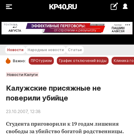
+24...+25 °С
РЕКЛАМА
Новости
Народные новости
Статьи
ПРОтуризм
График отключений воды
Клиника г
Важно:
РУБРИКИ
Новости Калуги
Обнинск
Калужские присяжные не
Новости компаний
поверили убийце
Статьи
Народные новости
23.10.2007, 12:38
Авто и транспорт
Студента приговорили к 19 годам лишения
Благоустройство
свободы за убийство богатой родственницы.