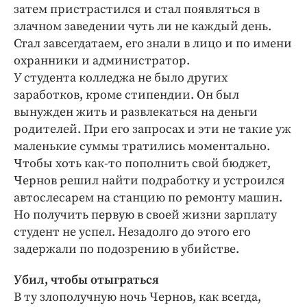
Интересное чтиво
затем пристрастился и стал появляться в
Клиника года
злачном заведении чуть ли не каждый день.
Стал завсегдатаем, его знали в лицо и по имени
Бренд года
охранники и администратор.
Работодатель года
У студента колледжа не было других
заработков, кроме стипендии. Он был
вынужден жить и развлекаться на деньги
родителей. При его запросах и эти не такие уж
маленькие суммы тратились моментально.
Чтобы хоть как-то пополнить свой бюджет,
Чернов решил найти подработку и устроился
автослесарем на станцию по ремонту машин.
Но получить первую в своей жизни зарплату
студент не успел. Незадолго до этого его
задержали по подозрению в убийстве.
Убил, чтобы отыграться
В ту злополучную ночь Чернов, как всегда,