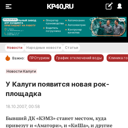
РЕКЛАМА
+17...+18 °С
Новости
Народные новости
Статьи
ПРОтуризм
График отключений воды
Клиника г
Важно:
РУБРИКИ
Новости Калуги
Обнинск
У Калуги появится новая рок-
Новости компаний
площадка
Статьи
Народные новости
18.10.2007, 00:58
Авто и транспорт
Бывший ДК «КЭМЗ» станет местом, куда
Благоустройство
привезут и «Аматори», и «КиШа», и другие