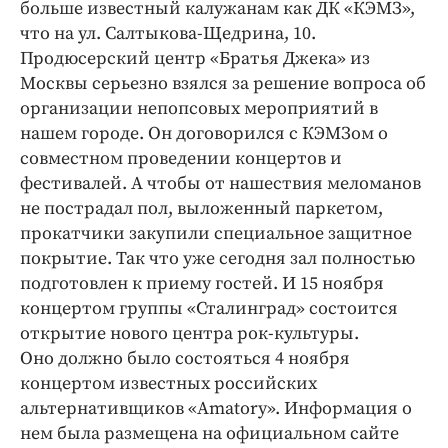
Интересное чтиво
больше известный калужанам как ДК «КЭМЗ»,
что на ул. Салтыкова-Щедрина, 10.
Клиника года
Продюсерский центр «Братья Джека» из
Бренд года
Москвы серьезно взялся за решение вопроса об
Работодатель года
организации непопсовых мероприятий в
нашем городе. Он договорился с КЭМЗом о
совместном проведении концертов и
фестивалей. А чтобы от нашествия меломанов
не пострадал пол, выложенный паркетом,
прокатчики закупили специальное защитное
покрытие. Так что уже сегодня зал полностью
подготовлен к приему гостей. И 15 ноября
концертом группы «Сталинград» состоится
открытие нового центра рок-культуры.
Оно должно было состояться 4 ноября
концертом известных российских
альтернативщиков «Amatory». Информация о
нем была размещена на официальном сайте