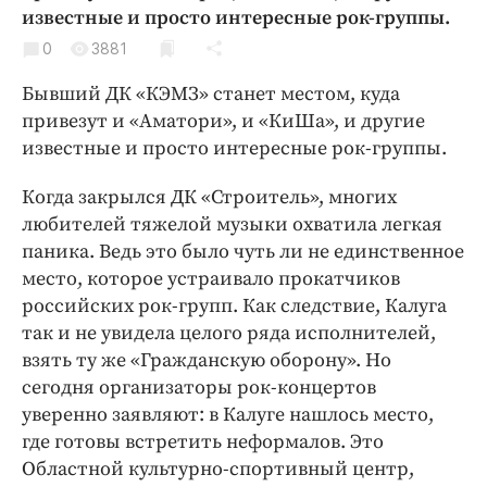
Криминал
известные и просто интересные рок-группы.
Культура
0
3881
Недвижимость и ЖКХ
Бывший ДК «КЭМЗ» станет местом, куда
Образование
привезут и «Аматори», и «КиШа», и другие
Общество
известные и просто интересные рок-группы.
Погода
Когда закрылся ДК «Строитель», многих
Праздники
любителей тяжелой музыки охватила легкая
Происшествия
паника. Ведь это было чуть ли не единственное
Спорт
место, которое устраивало прокатчиков
российских рок-групп. Как следствие, Калуга
Экономика и бизнес
так и не увидела целого ряда исполнителей,
ПРОЕКТЫ
взять ту же «Гражданскую оборону». Но
сегодня организаторы рок-концертов
Блоги
уверенно заявляют: в Калуге нашлось место,
Издания
где готовы встретить неформалов. Это
Медиаперсона
Областной культурно-спортивный центр,