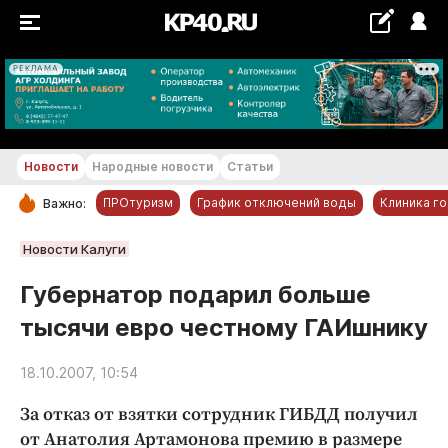
РЕКЛАМА
+17...+18 °С
Новости
Народные новости
Статьи
ПРОтуризм
График отключений воды
Клиника г
Важно:
РУБРИКИ
Новости Калуги
Обнинск
Губернатор подарил больше
Новости компаний
тысячи евро честному ГАИшнику
Статьи
Народные новости
18.10.2007, 10:54
Авто и транспорт
За отказ от взятки сотрудник ГИБДД получил
Благоустройство
от Анатолия Артамонова премию в размере