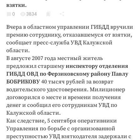
Криминал
взятки.
Культура
0
3834
Недвижимость и ЖКХ
Вчера в областном управлении ГИБДД вручили
Образование
премию сотруднику, отказавшемуся от взятки,
Общество
сообщает пресс-служба УВД Калужской
области.
Погода
В августе 2007 года местный житель
Праздники
предложил старшему
инспектору отделения
Происшествия
ГИБДД ОВД по Ферзиковскому району Павлу
Спорт
БОБРИКОВУ
40 тысяч рублей за возврат
Экономика и бизнес
водительского удостоверения. Милиционер
договорился о месте и времени получения
ПРОЕКТЫ
денег и сообщил его сотрудникам УВД по
Калужской области.
Блоги
Как следствие, 5 сентября оперативники
Издания
Управления по борьбе с организованной
Медиаперсона
преступностью УВД взяткодателя задержали с