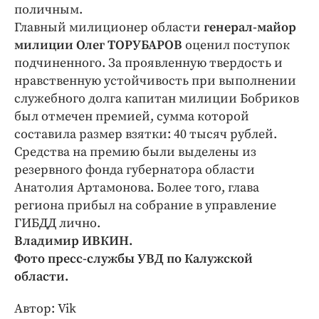
Интересное чтиво
поличным.
Клиника года
Главный милиционер области
генерал-майор
милиции Олег ТОРУБАРОВ
оценил поступок
Бренд года
подчиненного. За проявленную твердость и
Работодатель года
нравственную устойчивость при выполнении
служебного долга капитан милиции Бобриков
был отмечен премией, сумма которой
составила размер взятки: 40 тысяч рублей.
Средства на премию были выделены из
резервного фонда губернатора области
Анатолия Артамонова. Более того, глава
региона прибыл на собрание в управление
ГИБДД лично.
Владимир ИВКИН.
Фото пресс-службы УВД по Калужской
области.
Автор: Vik