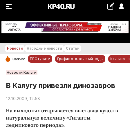
+22...+23 °С
РЕКЛАМА
Новости
Народные новости
Статьи
ПРОтуризм
График отключений воды
Клиника г
Важно:
РУБРИКИ
Новости Калуги
Обнинск
В Калугу привезли динозавров
Новости компаний
12.10.2009, 12:58
Статьи
Народные новости
На выходных открывается выставка кукол в
Авто и транспорт
натуральную величину «Гиганты
ледникового периода».
Благоустройство