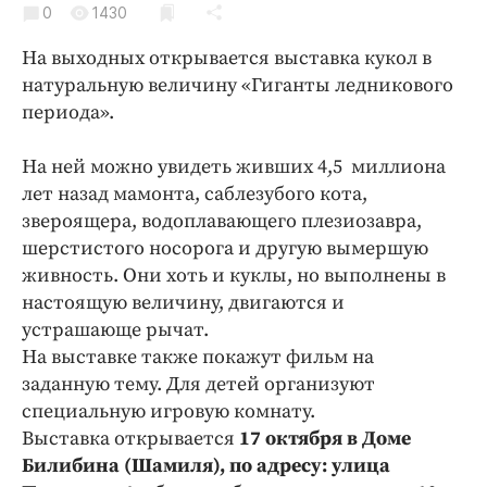
0
Криминал
1430
Культура
На выходных открывается выставка кукол в
Недвижимость и ЖКХ
натуральную величину «Гиганты ледникового
периода».
Образование
Общество
На ней можно увидеть живших 4,5 миллиона
Погода
лет назад мамонта, саблезубого кота,
Праздники
звероящера, водоплавающего плезиозавра,
Происшествия
шерстистого носорога и другую вымершую
живность. Они хоть и куклы, но выполнены в
Спорт
настоящую величину, двигаются и
Экономика и бизнес
устрашающе рычат.
ПРОЕКТЫ
На выставке также покажут фильм на
заданную тему. Для детей организуют
Блоги
специальную игровую комнату.
Издания
Выставка открывается
17 октября в Доме
Медиаперсона
Билибина (Шамиля), по адресу: улица