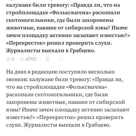
Криминал
калужане били тревогу: «Правда ли, что на
стройплощадке «Фольксвагена» раскопали
Культура
скотомогильники, где были захоронены
Недвижимость и ЖКХ
животные, павшие от сибирской язвы? Иначе
Образование
зачем площадку активно засыпают известью?»
Общество
«Перекресток» решил проверить слухи.
Погода
Журналисты выехали в Грабцево.
Праздники
0
4700
Происшествия
На днях в редакцию поступило несколько
Спорт
звонков: калужане били тревогу: «Правда ли,
Экономика и бизнес
что на стройплощадке «Фольксвагена»
раскопали скотомогильники, где были
ПРОЕКТЫ
захоронены животные, павшие от сибирской
язвы? Иначе зачем площадку активно засыпают
Блоги
известью?» «Перекресток» решил проверить
Издания
слухи. Журналисты выехали в Грабцево.
Медиаперсона