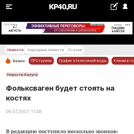
+22...+23 °С
РЕКЛАМА
Новости
Народные новости
Статьи
ПРОтуризм
График отключений воды
Клиника г
Важно:
РУБРИКИ
Новости Калуги
Обнинск
Фольксваген будет стоять на
Новости компаний
костях
Статьи
Народные новости
06.07.2007, 11:49
Авто и транспорт
Благоустройство
В редакцию поступило несколько звонков: