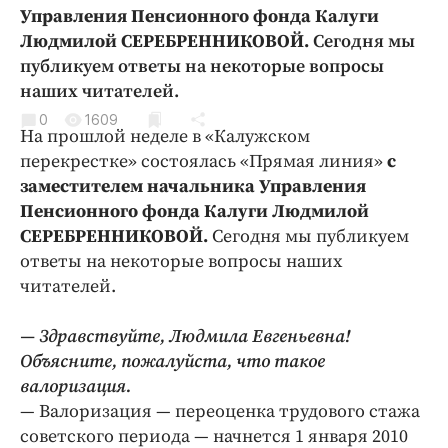
Криминал
Управления Пенсионного фонда Калуги
Людмилой СЕРЕБРЕННИКОВОЙ.
Сегодня мы
Культура
публикуем ответы на некоторые вопросы
Недвижимость и ЖКХ
наших читателей.
Образование
0
1609
Общество
На прошлой неделе в «Калужском
перекрестке» состоялась «Прямая линия»
с
Погода
заместителем начальника Управления
Праздники
Пенсионного фонда Калуги Людмилой
Происшествия
СЕРЕБРЕННИКОВОЙ.
Сегодня мы публикуем
Спорт
ответы на некоторые вопросы наших
Экономика и бизнес
читателей.
ПРОЕКТЫ
— Здравствуйте, Людмила Евгеньевна!
Объясните, пожалуйста, что такое
Блоги
валоризация.
Издания
— Валоризация — переоценка трудового стажа
Медиаперсона
советского периода — начнется 1 января 2010