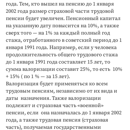
Интересное чтиво
года. Тем, кто вышел на пенсию до 1 января
Клиника года
2002 года размер страховой части трудовой
пенсии будет увеличен. Пенсионный капитал
Бренд года
на указанную дату повысится на 10%, а также
Работодатель года
сверх того — на 1% за каждый полный год
стажа, отработанного в советский период до 1
января 1991 года. Например, если у человека
продолжительность общего трудового стажа
до 1 января 1991 года составляет 15 лет, то
сумма валоризации составит 25%, то есть 10%
+ 15% ( по 1 % — за 15 лет).
Валоризация будет применяться ко всем
трудовым пенсиям, независимо от их вида и
даты назначения. Также валоризации
подлежит и страховая часть «военной»
пенсии, если она назначалась до 1 января 2002
года, а также трудовая пенсия (страховая
часть), получаемая государственными