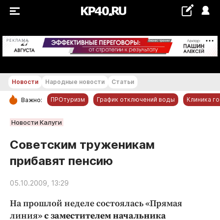
+16...+17 °С
РЕКЛАМА
Новости
Народные новости
Статьи
ПРОтуризм
График отключений воды
Клиника г
Важно:
РУБРИКИ
Новости Калуги
Обнинск
Советским труженикам
Новости компаний
прибавят пенсию
Статьи
Народные новости
05.10.2009, 13:29
Авто и транспорт
На прошлой неделе состоялась «Прямая
Благоустройство
линия»
с заместителем начальника