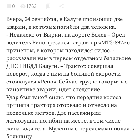
Криминал
0
1763
Культура
Вчера, 24 сентября, в Калуге произошло две
Недвижимость и ЖКХ
аварии, в которых погибли два человека.
Образование
- Недалеко от Вырки, на дороге Белев – Орел
Общество
водитель Рено врезался в трактор «МТЗ-892» с
прицепом, в котором находился силос, -
Погода
рассказали нам в первом отдельном батальоне
Праздники
ДПС ГИБДД Калуги. – Трактор совершал
Происшествия
поворот, когда с ним на большой скорости
Спорт
столкнулся «Рено». Сейчас трудно говорить о
Экономика и бизнес
виновнике аварии, идет следствие.
Удар был такой силы, что передние колеса
ПРОЕКТЫ
прицепа трактора оторвало и отнесло на
несколько метров. Две пассажирки
Блоги
легковушки погибли на месте, в том числе
Издания
жена водителя. Мужчина с переломами попал в
Медиаперсона
больницу.