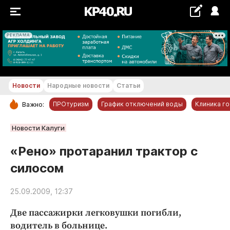
РЕКЛАМА
+21...+22 °С
Новости
Народные новости
Статьи
ПРОтуризм
График отключений воды
Клиника г
Важно:
РУБРИКИ
Новости Калуги
Обнинск
«Рено» протаранил трактор с
Новости компаний
силосом
Статьи
Народные новости
25.09.2009, 12:37
Авто и транспорт
Две пассажирки легковушки погибли,
Благоустройство
водитель в больнице.