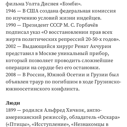
Интересное чтиво
фильма Уолта Диснея «Бэмби».
Клиника года
1946 — В США создана федеральная комиссия
по изучению условий жизни индейцев.
Бренд года
1990 — Президент СССР М. С. Горбачёв
Работодатель года
подписал указ «О восстановлении прав всех
жертв политических репрессий 20-50-х годов».
2002 — Выдающийся хирург Ренат Акчурин
представил в Москве уникальный прибор,
который позволяет проводить сложнейшие
операции на сердце без его остановки.
2008 — В России, Южной Осетии и Грузии был
объявлен траур по погибшим в ходе Грузинско-
южноосетинского конфликта.
Люди
1899 — родился Альфред Хичкок, англо-
американский режиссёр, обладатель «Оскара»
(«Птицы», «Исступление», «Незнакомцы в