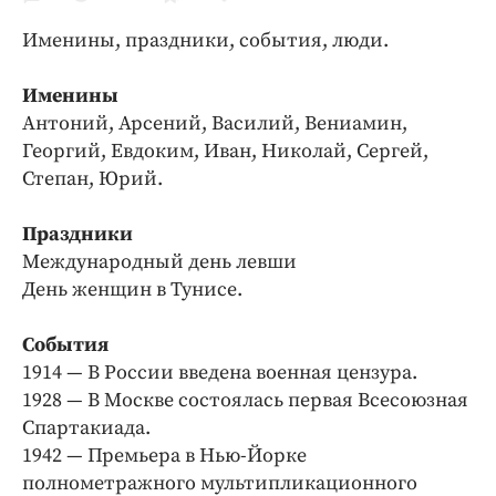
Криминал
Именины, праздники, события, люди.
Культура
Недвижимость и ЖКХ
Именины
Образование
Антоний, Арсений, Василий, Вениамин,
Общество
Георгий, Евдоким, Иван, Николай, Сергей,
Степан, Юрий.
Погода
Праздники
Праздники
Происшествия
Международный день левши
Спорт
День женщин в Тунисе.
Экономика и бизнес
События
ПРОЕКТЫ
1914 — В России введена военная цензура.
1928 — В Москве состоялась первая Всесоюзная
Блоги
Спартакиада.
Издания
1942 — Премьера в Нью-Йорке
Медиаперсона
полнометражного мультипликационного