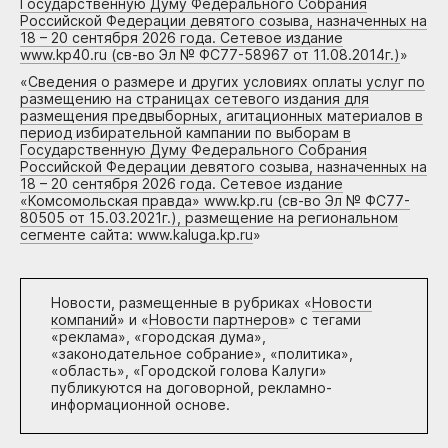
Государственную Думу Федерального Собрания
Российской Федерации девятого созыва, назначенных на
18 – 20 сентября 2026 года. Сетевое издание
www.kp40.ru (св-во Эл № ФС77-58967 от 11.08.2014г.)
»
«
Сведения о размере и других условиях оплаты услуг по
размещению на страницах сетевого издания для
размещения предвыборных, агитационных материалов в
период избирательной кампании по выборам в
Государственную Думу Федерального Собрания
Российской Федерации девятого созыва, назначенных на
18 – 20 сентября 2026 года. Сетевое издание
«Комсомольская правда» www.kp.ru (св-во Эл № ФС77-
80505 от 15.03.2021г.), размещение на региональном
сегменте сайта: www.kaluga.kp.ru
»
Новости, размещенные в рубриках «
Новости
компаний
» и «
Новости партнеров
» с тегами
«реклама», «городская дума»,
«законодательное собрание», «политика»,
«область», «Городской голова Калуги»
публикуются на договорной, рекламно-
информационной основе.