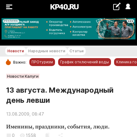
РЕКЛАМА
+19...+20 °С
Новости
Народные новости
Статьи
ПРОтуризм
График отключений воды
Клиника г
Важно:
РУБРИКИ
Новости Калуги
Обнинск
13 августа. Международный
Новости компаний
день левши
Статьи
Народные новости
13.08.2009, 08:47
Авто и транспорт
Именины, праздники, события, люди.
Благоустройство
0
1558