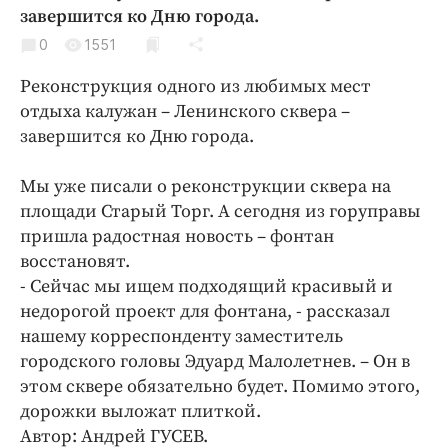
Криминал
завершится ко Дню города.
Культура
0
1551
Недвижимость и ЖКХ
Реконструкция одного из любимых мест
Образование
отдыха калужан – Ленинского сквера –
Общество
завершится ко Дню города.
Погода
Мы уже писали о реконструкции сквера на
Праздники
площади Старый Торг. А сегодня из горуправы
Происшествия
пришла радостная новость – фонтан
Спорт
восстановят.
Экономика и бизнес
- Сейчас мы ищем подходящий красивый и
недорогой проект для фонтана, - рассказал
ПРОЕКТЫ
нашему корреспонденту заместитель
городского головы Эдуард Малолетнев. – Он в
Блоги
этом сквере обязательно будет. Помимо этого,
Издания
дорожки выложат плиткой.
Медиаперсона
Автор: Андрей ГУСЕВ.