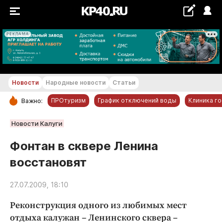
РЕКЛАМА
+16...+17 °С
Новости
Народные новости
Статьи
ПРОтуризм
График отключений воды
Клиника г
Важно:
РУБРИКИ
Новости Калуги
Обнинск
Фонтан в сквере Ленина
Новости компаний
восстановят
Статьи
Народные новости
27.07.2009, 18:10
Авто и транспорт
Реконструкция одного из любимых мест
Благоустройство
отдыха калужан – Ленинского сквера –