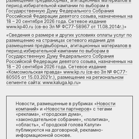
размещения предвыборных, агитационных материалов в
период избирательной кампании по выборам в
Государственную Думу Федерального Собрания
Российской Федерации девятого созыва, назначенных на
18 – 20 сентября 2026 года. Сетевое издание
www.kp40.ru (св-во Эл № ФС77-58967 от 11.08.2014г.)
»
«
Сведения о размере и других условиях оплаты услуг по
размещению на страницах сетевого издания для
размещения предвыборных, агитационных материалов в
период избирательной кампании по выборам в
Государственную Думу Федерального Собрания
Российской Федерации девятого созыва, назначенных на
18 – 20 сентября 2026 года. Сетевое издание
«Комсомольская правда» www.kp.ru (св-во Эл № ФС77-
80505 от 15.03.2021г.), размещение на региональном
сегменте сайта: www.kaluga.kp.ru
»
Новости, размещенные в рубриках «
Новости
компаний
» и «
Новости партнеров
» с тегами
«реклама», «городская дума»,
«законодательное собрание», «политика»,
«область», «Городской голова Калуги»
публикуются на договорной, рекламно-
информационной основе.