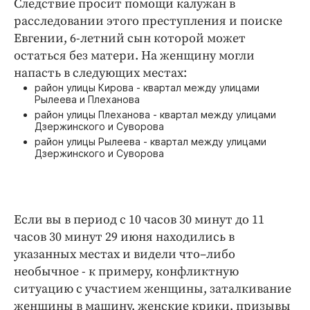
Следствие просит помощи калужан в
Интересное чтиво
расследовании этого преступления и поиске
Клиника года
Евгении, 6-летний сын которой может
Бренд года
остаться без матери. На женщину могли
Работодатель года
напасть в следующих местах:
район улицы Кирова - квартал между улицами
Рылеева и Плеханова
район улицы Плеханова - квартал между улицами
Дзержинского и Суворова
район улицы Рылеева - квартал между улицами
Дзержинского и Суворова
Если вы в период с 10 часов 30 минут до 11
часов 30 минут 29 июня находились в
указанных местах и видели что–либо
необычное - к примеру, конфликтную
ситуацию с участием женщины, заталкивание
женщины в машину, женские крики, призывы