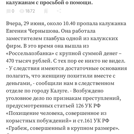
калужанам с просьбой о помощи.
Криминал
0
1872
Культура
Недвижимость и ЖКХ
Вчера, 29 июня, около 10.40 пропала калужанка
Евгения Чернышова. Она работала
Образование
заместителем главбуха одной из калужских
Общество
фирм. В это время она вышла из
Погода
«Россельхозбанка» с крупной суммой денег –
Праздники
470 тысяч рублей. С тех пор ее никто не видел.
Происшествия
- У следствия имеются достаточные основания
полагать, что женщину похитили вместе с
Спорт
деньгами, - сообщили нам в следственном
Экономика и бизнес
отделе по городу Калуге. - Возбуждено
ПРОЕКТЫ
уголовное дело по признакам преступлений,
предусмотренных статьей 126 УК РФ
Блоги
«Похищение человека, совершенное из
Издания
корыстных побуждений» и ст.161 УК РФ
Медиаперсона
«Грабеж, совершенный в крупном размере».