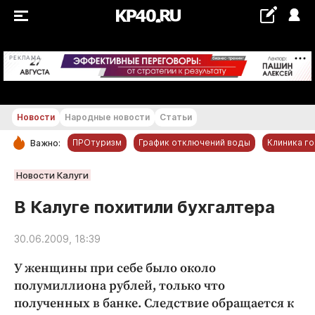
+18...+19 °С
РЕКЛАМА
Новости
Народные новости
Статьи
ПРОтуризм
График отключений воды
Клиника г
Важно:
РУБРИКИ
Новости Калуги
Обнинск
В Калуге похитили бухгалтера
Новости компаний
30.06.2009, 18:39
Статьи
Народные новости
У женщины при себе было около
Авто и транспорт
полумиллиона рублей, только что
полученных в банке. Следствие обращается к
Благоустройство