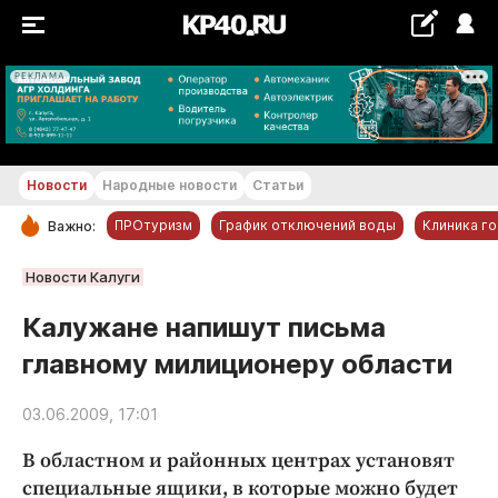
РЕКЛАМА
+21...+22 °С
Новости
Народные новости
Статьи
ПРОтуризм
График отключений воды
Клиника г
Важно:
РУБРИКИ
Новости Калуги
Обнинск
Калужане напишут письма
Новости компаний
главному милиционеру области
Статьи
Народные новости
03.06.2009, 17:01
Авто и транспорт
В областном и районных центрах установят
Благоустройство
специальные ящики, в которые можно будет