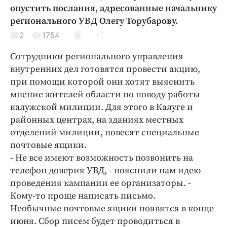
Криминал
опустить послания, адресованные начальнику
регионального УВД Олегу Торубарову.
Культура
2
1754
Недвижимость и ЖКХ
Образование
Сотрудники регионального управления
Общество
внутренних дел готовятся провести акцию,
при помощи которой они хотят выяснить
Погода
мнение жителей области по поводу работы
Праздники
калужской милиции. Для этого в Калуге и
Происшествия
районных центрах, на зданиях местных
Спорт
отделений милиции, повесят специальные
Экономика и бизнес
почтовые ящики.
- Не все имеют возможность позвонить на
ПРОЕКТЫ
телефон доверия УВД, - пояснили нам идею
проведения кампании ее организаторы. -
Блоги
Кому-то проще написать письмо.
Издания
Необычные почтовые ящики появятся в конце
Медиаперсона
июня. Сбор писем будет проводиться в