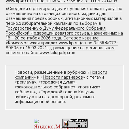
www.kp40.ru (св-во Эл № ФС77-58967 от 11.08.2014г.)
»
«
Сведения о размере и других условиях оплаты услуг по
размещению на страницах сетевого издания для
размещения предвыборных, агитационных материалов в
период избирательной кампании по выборам в
Государственную Думу Федерального Собрания
Российской Федерации девятого созыва, назначенных на
18 – 20 сентября 2026 года. Сетевое издание
«Комсомольская правда» www.kp.ru (св-во Эл № ФС77-
80505 от 15.03.2021г.), размещение на региональном
сегменте сайта: www.kaluga.kp.ru
»
Новости, размещенные в рубриках «
Новости
компаний
» и «
Новости партнеров
» с тегами
«реклама», «городская дума»,
«законодательное собрание», «политика»,
«область», «Городской голова Калуги»
публикуются на договорной, рекламно-
информационной основе.