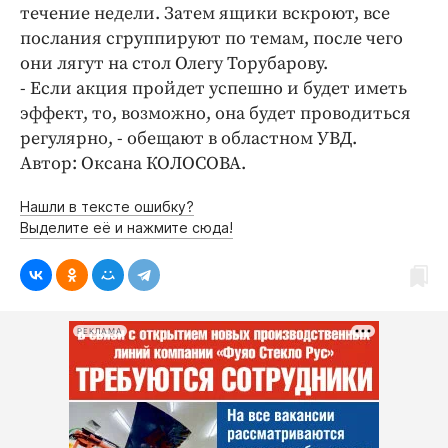
Интересное чтиво
течение недели. Затем ящики вскроют, все
Клиника года
послания сгруппируют по темам, после чего
они лягут на стол Олегу Торубарову.
Бренд года
- Если акция пройдет успешно и будет иметь
Работодатель года
эффект, то, возможно, она будет проводиться
регулярно, - обещают в областном УВД.
Автор: Оксана КОЛОСОВА.
Нашли в тексте ошибку?
Выделите её и нажмите сюда!
РЕКЛАМА