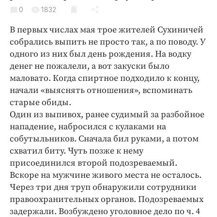
Криминал
0
1832
Культура
В первых числах мая трое жителей Сухиничей
Недвижимость и ЖКХ
собрались выпить не просто так, а по поводу. У
Образование
одного из них был день рождения. На водку
Общество
денег не пожалели, а вот закуски было
маловато. Когда спиртное подходило к концу,
Погода
начали «выяснять отношения», вспоминать
Праздники
старые обиды.
Происшествия
Один из выпивох, ранее судимый за разбойное
Спорт
нападение, набросился с кулаками на
Экономика и бизнес
собутыльников. Сначала бил руками, а потом
схватил биту. Чуть позже к нему
ПРОЕКТЫ
присоединился второй подозреваемый.
Вскоре на мужчине живого места не осталось.
Блоги
Через три дня труп обнаружили сотрудники
Издания
правоохранительных органов. Подозреваемых
Медиаперсона
задержали. Возбуждено уголовное дело по ч. 4