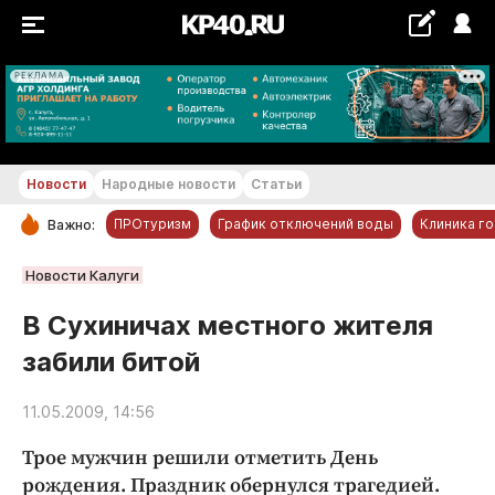
РЕКЛАМА
+22...+23 °С
Новости
Народные новости
Статьи
ПРОтуризм
График отключений воды
Клиника г
Важно:
РУБРИКИ
Новости Калуги
Обнинск
В Сухиничах местного жителя
Новости компаний
забили битой
Статьи
Народные новости
11.05.2009, 14:56
Авто и транспорт
Трое мужчин решили отметить День
Благоустройство
рождения. Праздник обернулся трагедией.