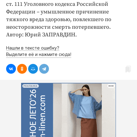
Интересное чтиво
ст. 111 Уголовного кодекса Российской
Клиника года
Федерации – умышленное причинение
тяжкого вреда здоровью, повлекшего по
Бренд года
неосторожности смерть потерпевшего.
Работодатель года
Автор: Юрий ЗАПРАВДИН.
Нашли в тексте ошибку?
Выделите её и нажмите сюда!
РЕКЛАМА