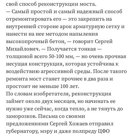
Интересное чтиво
свой способ реконструкции моста.
Клиника года
— Самый простой и самый надежный способ
отремонтировать его — это закрепить на
Бренд года
внутренней стороне арок арматурную сетку и
Работодатель года
нанести на нее методом напыления
высокопрочный бетон, — говорит Сергей
Михайлович. — Получается тонкая —
толщиной всего 50-100 мм, — но очень прочная
несущая конструкция, которая устойчива к
воздействию агрессивной среды. После такого
ремонта мост станет прочнее в два раза и
простоит не меньше 100 лет.
По словам изобретателя, реконструкция
займет около двух месяцев, но начинать ее
нужно уже сейчас, когда тепло, а не тянуть до
заморозков. Письма со своими
предложениями Сергей Хожаев отправил
губернатору, мэру и даже полпреду ЦФО