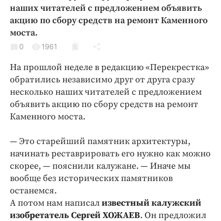
Криминал
наших читателей с предложением объявить
акцию по сбору средств на ремонт Каменного
Культура
моста.
Недвижимость и ЖКХ
0
1961
Образование
Общество
На прошлой неделе в редакцию «Перекрестка»
обратились независимо друг от друга сразу
Погода
несколько наших читателей с предложением
Праздники
объявить акцию по сбору средств на ремонт
Происшествия
Каменного моста.
Спорт
Экономика и бизнес
— Это старейший памятник архитектуры,
начинать реставрировать его нужно как можно
ПРОЕКТЫ
скорее, — пояснили калужане. — Иначе мы
вообще без исторических памятников
Блоги
останемся.
Издания
А потом нам написал
известный калужский
Медиаперсона
изобретатель Сергей ХОЖАЕВ
. Он предложил