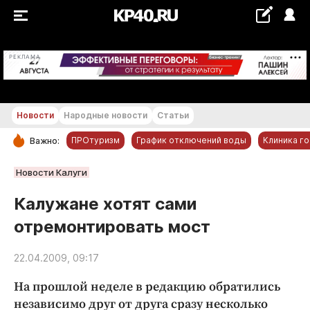
+19...+20 °С
РЕКЛАМА
Новости
Народные новости
Статьи
ПРОтуризм
График отключений воды
Клиника г
Важно:
РУБРИКИ
Новости Калуги
Обнинск
Калужане хотят сами
Новости компаний
отремонтировать мост
Статьи
Народные новости
22.04.2009, 09:17
Авто и транспорт
На прошлой неделе в редакцию обратились
Благоустройство
независимо друг от друга сразу несколько