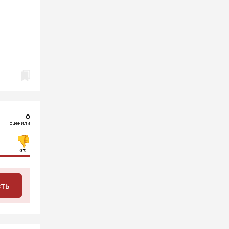
0
оценили
0%
сть