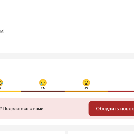
м!
%
0%
0%
Обсудить ново
ь? Поделитесь с нами