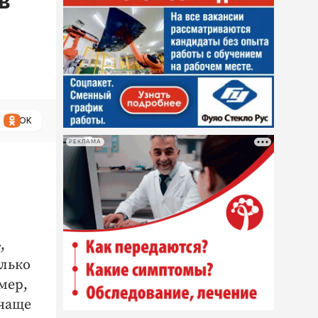
в
ОК
РЕКЛАМА
,
олько
мер,
 чаще