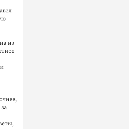
авел
ую
на из
етное
ми
очнее,
 за
веты,