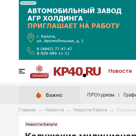
РЕКЛАМА
Новости
Обнинск
ПРОтуризм
Граф
Важно:
Главная
Новости
Новости Калуги
Калужск
→
→
→
Новости Калуги