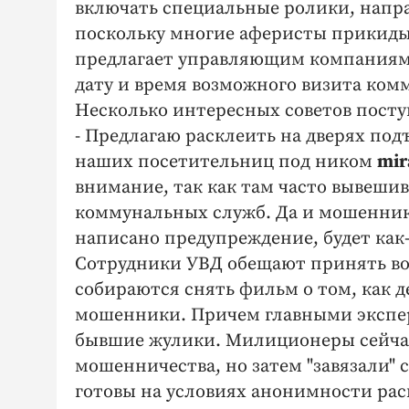
включать специальные ролики, напр
поскольку многие аферисты прикид
предлагает управляющим компаниям 
дату и время возможного визита ком
Несколько интересных советов посту
- Предлагаю расклеить на дверях под
наших посетительниц под ником
mir
внимание, так как там часто вывеши
коммунальных служб. Да и мошенника
написано предупреждение, будет как
Сотрудники УВД обещают принять во 
собираются снять фильм о том, как д
мошенники. Причем главными экспер
бывшие жулики. Милиционеры сейчас 
мошенничества, но затем "завязали
готовы на условиях анонимности рас