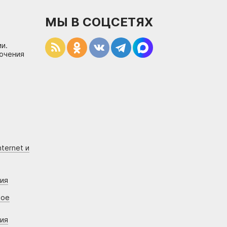
МЫ В СОЦСЕТЯХ
и.
лючения
ternet и
ния
вое
ния