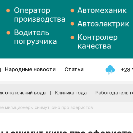
Народные новости
Статьи
+28 
ик отключений воды
Клиника года
Работодатель г
ие милиционеры снимут кино про аферистов