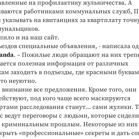
авленные на профилактику жульничества. А
ываются работниками коммунальных служб, П
указывать на квитанциях за квартплату точн
мунальщиков.
пило и на наш сайт.
ъездов специальные объявления, - написала од
anda
. – Пожилые люди обращают на них треп
вается полезная информация от различных
м заходить в подъезды, где красными буква
-то неуютно.
внимание все предложения. Кроме того, они
ействуют, под кого чаще всего маскируются
тами расследования станут… сами жулики. Т
ведут переговоры с людьми, которые сидели
" с криминальным прошлым. Некоторые из них
крыть «профессиональные» секреты и дать со