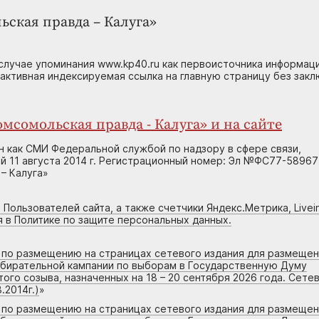
ьская правда – Калуга»
случае упоминания www.kp40.ru как первоисточника информаци
 активная индексируемая ссылка на главную страницу без зак
мсомольская правда - Калуга» и на сайте
н как СМИ Федеральной службой по надзору в сфере связи,
 11 августа 2014 г. Регистрационный номер: Эл №ФС77-58967
– Калуга»
 Пользователей сайта, а также счетчики Яндекс.Метрика, Livein
я в Политике по защите персональных данных.
г по размещению на страницах сетевого издания для размеще
збирательной кампании по выборам в Государственную Думу
го созыва, назначенных на 18 – 20 сентября 2026 года. Сете
.2014г.)
»
г по размещению на страницах сетевого издания для размеще