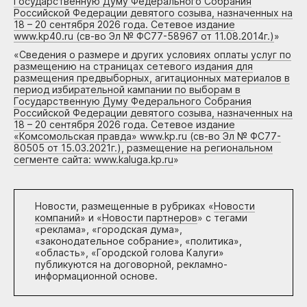
Государственную Думу Федерального Собрания
Российской Федерации девятого созыва, назначенных на
18 – 20 сентября 2026 года. Сетевое издание
www.kp40.ru (св-во Эл № ФС77-58967 от 11.08.2014г.)
»
«
Сведения о размере и других условиях оплаты услуг по
размещению на страницах сетевого издания для
размещения предвыборных, агитационных материалов в
период избирательной кампании по выборам в
Государственную Думу Федерального Собрания
Российской Федерации девятого созыва, назначенных на
18 – 20 сентября 2026 года. Сетевое издание
«Комсомольская правда» www.kp.ru (св-во Эл № ФС77-
80505 от 15.03.2021г.), размещение на региональном
сегменте сайта: www.kaluga.kp.ru
»
Новости, размещенные в рубриках «
Новости
компаний
» и «
Новости партнеров
» с тегами
«реклама», «городская дума»,
«законодательное собрание», «политика»,
«область», «Городской голова Калуги»
публикуются на договорной, рекламно-
информационной основе.