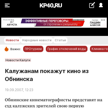
+28...+29 °С
РЕКЛАМА
Новости
Народные новости
Статьи
ПРОтуризм
График отключений воды
Клиника г
Важно:
РУБРИКИ
Новости Калуги
Обнинск
Калужанам покажут кино из
Новости компаний
Обнинска
Статьи
Народные новости
19.09.2007, 12:23
Авто и транспорт
Обнинские кинематографисты представят на
Благоустройство
суд калужских зрителей свою первую