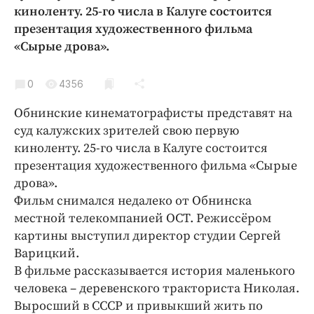
Криминал
киноленту. 25-го числа в Калуге состоится
презентация художественного фильма
Культура
«Сырые дрова».
Недвижимость и ЖКХ
Образование
0
4356
Общество
Обнинские кинематографисты представят на
Погода
суд калужских зрителей свою первую
Праздники
киноленту. 25-го числа в Калуге состоится
Происшествия
презентация художественного фильма «Сырые
Спорт
дрова».
Экономика и бизнес
Фильм снимался недалеко от Обнинска
местной телекомпанией ОСТ. Режиссёром
ПРОЕКТЫ
картины выступил директор студии Сергей
Варицкий.
Блоги
В фильме рассказывается история маленького
Издания
человека – деревенского тракториста Николая.
Медиаперсона
Выросший в СССР и привыкший жить по