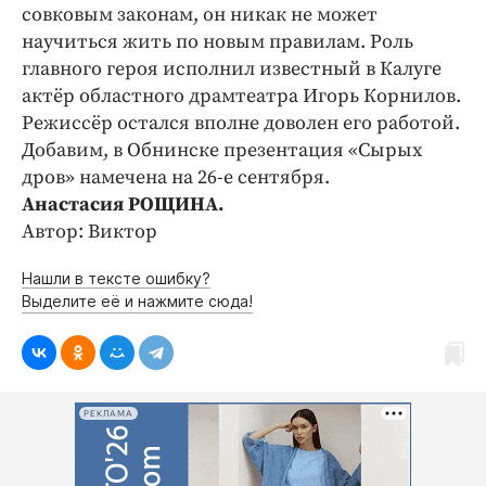
Интересное чтиво
совковым законам, он никак не может
Клиника года
научиться жить по новым правилам. Роль
главного героя исполнил известный в Калуге
Бренд года
актёр областного драмтеатра Игорь Корнилов.
Работодатель года
Режиссёр остался вполне доволен его работой.
Добавим, в Обнинске презентация «Сырых
дров» намечена на 26-е сентября.
Анастасия РОЩИНА.
Автор: Виктор
Нашли в тексте ошибку?
Выделите её и нажмите сюда!
РЕКЛАМА