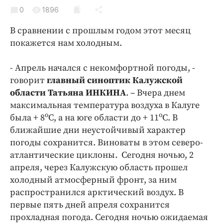
Криминал
0
1896
Культура
В сравнении с прошлым годом этот месяц
Недвижимость и ЖКХ
покажется нам холодным.
Образование
Общество
- Апрель начался с некомфортной погоды, -
говорит
главный синоптик Калужской
Погода
области Татьяна ИНКИНА
. – Вчера днем
Праздники
максимальная температура воздуха в Калуге
Происшествия
о
о
была + 8
С, а на юге области до + 11
С. В
Спорт
ближайшие дни неустойчивый характер
Экономика и бизнес
погоды сохранится. Виноваты в этом северо-
атлантические циклоны. Сегодня ночью, 2
ПРОЕКТЫ
апреля, через Калужскую область прошел
холодный атмосферный фронт, за ним
Блоги
распространился арктический воздух. В
Издания
первые пять дней апреля сохранится
Медиаперсона
прохладная погода. Сегодня ночью ожидаемая