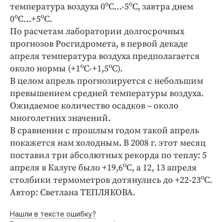
Интересное чтиво
о
о
температура воздуха 0
С…-5
С, завтра днем
Клиника года
о
о
0
С…+5
С.
По расчетам лаборатории долгосрочных
Бренд года
прогнозов Росгидромета, в первой декаде
Работодатель года
апреля температура воздуха предполагается
о
о
около нормы (+1
С-+1,5
С).
В целом апрель прогнозируется с небольшим
превышением средней температуры воздуха.
Ожидаемое количество осадков – около
многолетних значений.
В сравнении с прошлым годом такой апрель
покажется нам холодным. В 2008 г. этот месяц
поставил три абсолютных рекорда по теплу: 5
о
апреля в Калуге было +19,6
С, а 12, 13 апреля
о
столбики термометров дотянулись до +22-23
С.
Автор: Светлана ТЕПЛЯКОВА.
Нашли в тексте ошибку?