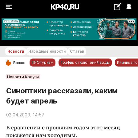
РЕКЛАМА
+24...+25 °С
Новости
Народные новости
Статьи
ПРОтуризм
График отключений воды
Клиника г
Важно:
РУБРИКИ
Новости Калуги
Обнинск
Синоптики рассказали, каким
Новости компаний
будет апрель
Статьи
Народные новости
02.04.2009, 14:57
Авто и транспорт
В сравнении с прошлым годом этот месяц
Благоустройство
покажется нам холодным.