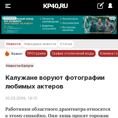
РЕКЛАМА
+22...+23 °С
Новости
Народные новости
Статьи
ПРОтуризм
График отключений воды
Клиника г
Важно:
РУБРИКИ
Новости Калуги
Обнинск
Калужане воруют фотографии
Новости компаний
любимых актеров
Статьи
Народные новости
20.03.2009, 14:15
Авто и транспорт
Работники областного драмтеатра относятся
Благоустройство
к этому спокойно. Они лишь просят горожан