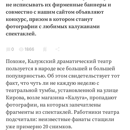
Криминал
не исписывать их фирменные баннеры и
совместно с нашим сайтом объявляют
Культура
конкурс, призом в котором станут
Недвижимость и ЖКХ
фотографии с любимых калужанами
Образование
спектаклей.
Общество
Погода
0
1866
Праздники
Похоже, Калужский драматический театр
Происшествия
пользуется в народе все большей и большей
Спорт
популярностью. Об этом свидетельствует тот
Экономика и бизнес
факт, что чуть ли не каждую неделю с
театральной тумбы, установленной на улице
ПРОЕКТЫ
Кирова, возле магазина «Калуга», пропадают
фотографии, на которых запечатлены
Блоги
фрагменты из спектаклей. Работники театра
Издания
подсчитали: неизвестные фанаты стащили
Медиаперсона
уже примерно 20 снимков.