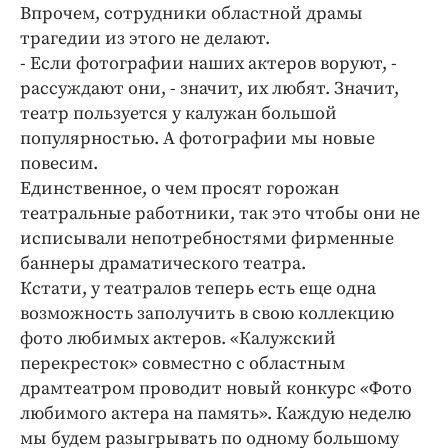
Интересное чтиво
Впрочем, сотрудники областной драмы
Клиника года
трагедии из этого не делают.
- Если фотографии наших актеров воруют, -
Бренд года
рассуждают они, - значит, их любят. Значит,
Работодатель года
театр пользуется у калужан большой
популярностью. А фотографии мы новые
повесим.
Единственное, о чем просят горожан
театральные работники, так это чтобы они не
исписывали непотребностями фирменные
баннеры драматического театра.
Кстати, у театралов теперь есть еще одна
возможность заполучить в свою коллекцию
фото любимых актеров. «Калужский
перекресток» совместно с областным
драмтеатром проводит новый конкурс «Фото
любимого актера на память». Каждую неделю
мы будем разыгрывать по одному большому