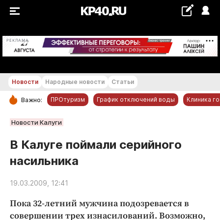
+24...+25 °С
РЕКЛАМА
Новости
Народные новости
Статьи
ПРОтуризм
График отключений воды
Клиника г
Важно:
РУБРИКИ
Новости Калуги
Обнинск
В Калуге поймали серийного
Новости компаний
насильника
Статьи
Народные новости
19.03.2009, 12:41
Авто и транспорт
Пока 32-летний мужчина подозревается в
Благоустройство
совершении трех изнасилований. Возможно,