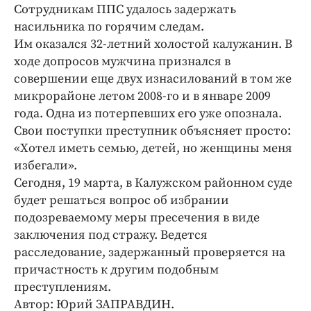
Интересное чтиво
Сотрудникам ППС удалось задержать
Клиника года
насильника по горячим следам.
Им оказался 32-летний холостой калужанин. В
Бренд года
ходе допросов мужчина признался в
Работодатель года
совершении еще двух изнасилований в том же
микрорайоне летом 2008-го и в январе 2009
года. Одна из потерпевших его уже опознала.
Свои поступки преступник объясняет просто:
«Хотел иметь семью, детей, но женщины меня
избегали».
Сегодня, 19 марта, в Калужском районном суде
будет решаться вопрос об избрании
подозреваемому меры пресечения в виде
заключения под стражу. Ведется
расследование, задержанный проверяется на
причастность к другим подобным
преступлениям.
Автор: Юрий ЗАПРАВДИН.