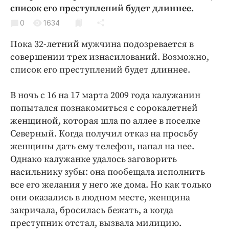
Криминал
список его преступлений будет длиннее.
Культура
0
1634
Недвижимость и ЖКХ
Пока 32-летний мужчина подозревается в
Образование
совершении трех изнасилований. Возможно,
Общество
список его преступлений будет длиннее.
Погода
В ночь с 16 на 17 марта 2009 года калужанин
Праздники
попытался познакомиться с сорокалетней
Происшествия
женщиной, которая шла по аллее в поселке
Спорт
Северный. Когда получил отказ на просьбу
Экономика и бизнес
женщины дать ему телефон, напал на нее.
Однако калужанке удалось заговорить
ПРОЕКТЫ
насильнику зубы: она пообещала исполнить
все его желания у него же дома. Но как только
Блоги
они оказались в людном месте, женщина
Издания
закричала, бросилась бежать, а когда
Медиаперсона
преступник отстал, вызвала милицию.