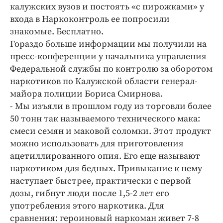
Интересное чтиво
калужских вузов и постоять «с пирожками» у
Клиника года
входа в Наркоконтроль ее попросили
знакомые. Бесплатно.
Бренд года
Гораздо больше информации мы получили на
Работодатель года
пресс-конференции у начальника управления
Федеральной службы по контролю за оборотом
наркотиков по Калужской области генерал-
майора полиции Бориса Смирнова.
- Мы изъяли в прошлом году из торговли более
50 тонн так называемого технического мака:
смеси семян и маковой соломки. Этот продукт
можно использовать для приготовления
ацетиллированного опия. Его еще называют
наркотиком для бедных. Привыкание к нему
наступает быстрее, практически с первой
дозы, гибнут люди после 1,5-2 лет его
употребления этого наркотика. Для
сравнения: героиновый наркоман живет 7-8