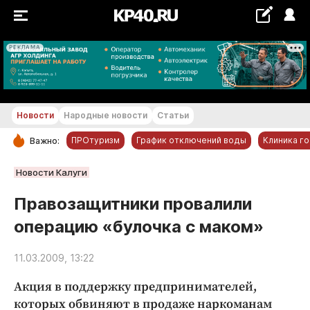
РЕКЛАМА
+28...+29 °С
Новости
Народные новости
Статьи
ПРОтуризм
График отключений воды
Клиника г
Важно:
РУБРИКИ
Новости Калуги
Обнинск
Правозащитники провалили
Новости компаний
операцию «булочка с маком»
Статьи
Народные новости
11.03.2009, 13:22
Авто и транспорт
Акция в поддержку предпринимателей,
Благоустройство
которых обвиняют в продаже наркоманам