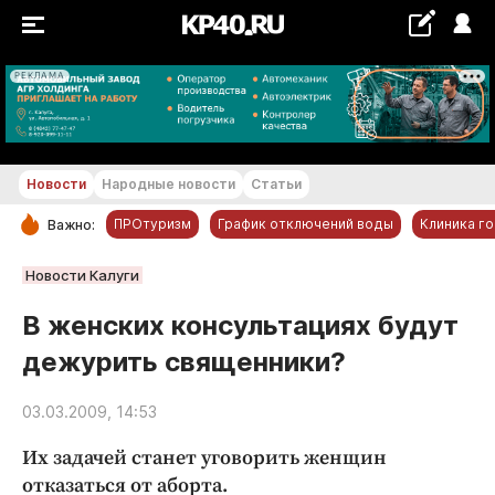
РЕКЛАМА
+17...+18 °С
Новости
Народные новости
Статьи
ПРОтуризм
График отключений воды
Клиника г
Важно:
РУБРИКИ
Новости Калуги
Обнинск
В женских консультациях будут
Новости компаний
дежурить священники?
Статьи
Народные новости
03.03.2009, 14:53
Авто и транспорт
Их задачей станет уговорить женщин
Благоустройство
отказаться от аборта.