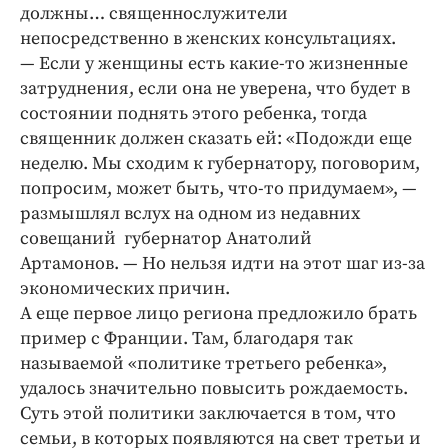
Интересное чтиво
должны… священнослужители
Клиника года
непосредственно в женских консультациях.
— Если у женщины есть какие-то жизненные
Бренд года
затруднения, если она не уверена, что будет в
Работодатель года
состоянии поднять этого ребенка, тогда
священник должен сказать ей: «Подожди еще
неделю. Мы сходим к губернатору, поговорим,
попросим, может быть, что-то придумаем», —
размышлял вслух на одном из недавних
совещаний губернатор Анатолий
Артамонов. — Но нельзя идти на этот шаг из-за
экономических причин.
А еще первое лицо региона предложило брать
пример с Франции. Там, благодаря так
называемой «политике третьего ребенка»,
удалось значительно повысить рождаемость.
Суть этой политики заключается в том, что
семьи, в которых появляются на свет третьи и