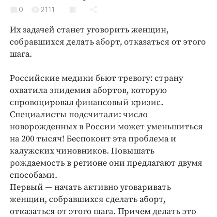
Криминал
0
2111
Культура
Их задачей станет уговорить женщин,
Недвижимость и ЖКХ
собравшихся делать аборт, отказаться от этого
Образование
шага.
Общество
Российские медики бьют тревогу: страну
Погода
охватила эпидемия абортов, которую
Праздники
спровоцировал финансовый кризис.
Происшествия
Специалисты подсчитали: число
Спорт
новорожденных в России может уменьшиться
Экономика и бизнес
на 200 тысяч! Беспокоит эта проблема и
калужских чиновников. Повышать
ПРОЕКТЫ
рождаемость в регионе они предлагают двумя
способами.
Блоги
Первый — начать активно уговаривать
Издания
женщин, собравшихся сделать аборт,
Медиаперсона
отказаться от этого шага. Причем делать это