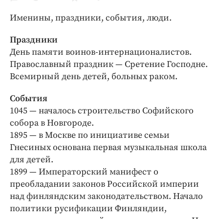
Криминал
Именины, праздники, события, люди.
Культура
Недвижимость и ЖКХ
Праздники
Образование
День памяти воинов-интернационалистов.
Православный праздник — Сретение Господне.
Общество
Всемирный день детей, больных раком.
Погода
Праздники
События
Происшествия
1045 — началось строительство Софийского
собора в Новгороде.
Спорт
1895 — в Москве по инициативе семьи
Экономика и бизнес
Гнесиных основана первая музыкальная школа
ПРОЕКТЫ
для детей.
1899 — Императорский манифест о
Блоги
преобладании законов Российской империи
Издания
над финляндским законодательством. Начало
Медиаперсона
политики русификации Финляндии,