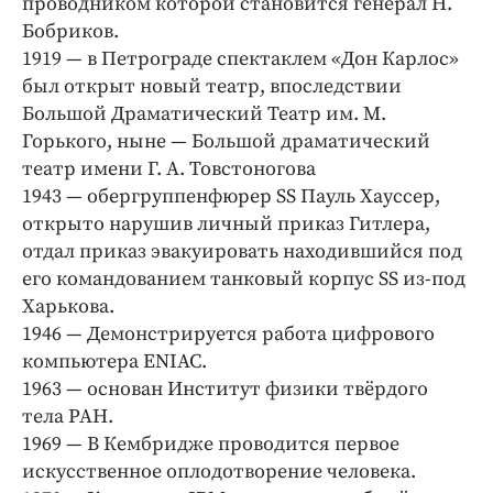
проводником которой становится генерал Н.
Интересное чтиво
Бобриков.
Клиника года
1919 — в Петрограде спектаклем «Дон Карлос»
Бренд года
был открыт новый театр, впоследствии
Работодатель года
Большой Драматический Театр им. М.
Горького, ныне — Большой драматический
театр имени Г. А. Товстоногова
1943 — обергруппенфюрер SS Пауль Хауссер,
открыто нарушив личный приказ Гитлера,
отдал приказ эвакуировать находившийся под
его командованием танковый корпус SS из-под
Харькова.
1946 — Демонстрируется работа цифрового
компьютера ENIAC.
1963 — основан Институт физики твёрдого
тела РАН.
1969 — В Кембридже проводится первое
искусственное оплодотворение человека.