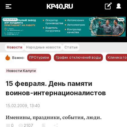
РЕКЛАМА
+22...+23 °С
Новости
Народные новости
Статьи
ПРОтуризм
График отключений воды
Клиника г
Важно:
РУБРИКИ
Новости Калуги
Обнинск
15 февраля. День памяти
Новости компаний
воинов-интернационалистов
Статьи
Народные новости
15.02.2009, 13:40
Авто и транспорт
Именины, праздники, события, люди.
Благоустройство
0
2107