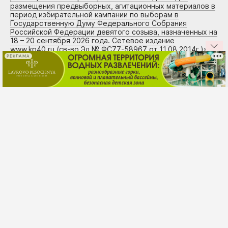
размещения предвыборных, агитационных материалов в
период избирательной кампании по выборам в
Государственную Думу Федерального Собрания
Российской Федерации девятого созыва, назначенных на
18 – 20 сентября 2026 года. Сетевое издание
www.kp40.ru (св-во Эл № ФС77-58967 от 11.08.2014г.)
»
РЕКЛАМА
«
Сведения о размере и других условиях оплаты услуг по
размещению на страницах сетевого издания для
размещения предвыборных, агитационных материалов в
период избирательной кампании по выборам в
Государственную Думу Федерального Собрания
Российской Федерации девятого созыва, назначенных на
18 – 20 сентября 2026 года. Сетевое издание
«Комсомольская правда» www.kp.ru (св-во Эл № ФС77-
80505 от 15.03.2021г.), размещение на региональном
сегменте сайта: www.kaluga.kp.ru
»
Новости, размещенные в рубриках «
Новости
компаний
» и «
Новости партнеров
» с тегами
«реклама», «городская дума»,
«законодательное собрание», «политика»,
«область», «Городской голова Калуги»
публикуются на договорной, рекламно-
информационной основе.