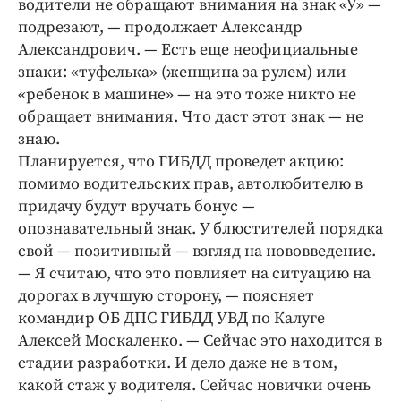
водители не обращают внимания на знак «У» —
Интересное чтиво
подрезают, — продолжает Александр
Клиника года
Александрович. — Есть еще неофициальные
Бренд года
знаки: «туфелька» (женщина за рулем) или
Работодатель года
«ребенок в машине» — на это тоже никто не
обращает внимания. Что даст этот знак — не
знаю.
Планируется, что ГИБДД проведет акцию:
помимо водительских прав, автолюбителю в
придачу будут вручать бонус —
опознавательный знак. У блюстителей порядка
свой — позитивный — взгляд на нововведение.
— Я считаю, что это повлияет на ситуацию на
дорогах в лучшую сторону, — поясняет
командир ОБ ДПС ГИБДД УВД по Калуге
Алексей Москаленко. — Сейчас это находится в
стадии разработки. И дело даже не в том,
какой стаж у водителя. Сейчас новички очень