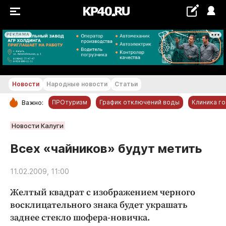
РЕКЛАМА
+18...+19 °С
Новости
Народные новости
Статьи
ПРОтуризм
График отключений воды
Клиника г
Важно:
РУБРИКИ
Новости Калуги
Обнинск
Всех «чайников» будут метить
Новости компаний
11.02.2009, 11:00
Статьи
Народные новости
Желтый квадрат с изображением черного
Авто и транспорт
восклицательного знака будет украшать
заднее стекло шофера-новичка.
Благоустройство