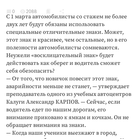
Криминал
0
2088
Культура
С 1 марта автомобилисты со стажем не более
Недвижимость и ЖКХ
двух лет будут обязаны использовать
специальные отличительные знаки. Может,
Образование
этот знак и красивее, чем остальные, но в его
Общество
полезности автомобилисты сомневаются.
Погода
Неужели «восклицательный знак» будет
Праздники
действовать как оберег и водитель сможет
Происшествия
себя обезопасить?
— От того, что новичок повесит этот знак,
Спорт
аварийности меньше не станет, — утверждает
Экономика и бизнес
преподаватель одного из учебных автоцентров
ПРОЕКТЫ
Калуги Александр КАРПОВ. — Сейчас, если
водитель едет по нашим дорогам, его
Блоги
внимание приковано к ямкам и кочкам. Он не
Издания
обращает внимания на знаки.
Медиаперсона
— Когда наши ученики выезжают в город,